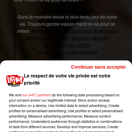
https://t.co/3mroVV6hnX
Sans le moindre doute le plus beau jour de notre
vie. Toujours garder espoir, merci la vie pour ce
trésor.
#endometriose
#EndoFrance
#naissance
#donnerlavie
#espoir
#bonheur
#famille
@EndoFrance_ONG
pic.twitter.com/s6iU1kMNw9
— Laetitia MILOT (@LMilotOfficiel)
16 mai 2018
Continuer sans accepter
Le respect de votre vie privée est notre
priorité
We and
our (447) partners
do the following data processing based on
your consent and/or our legitimate interest: Store and/or access
information on a device; Use limited data to select advertising; Create
profiles for personalised advertising; Use profiles to select personalised
advertising; Measure advertising performance; Measure content
performance; Understand audiences through statistics or combinations
of data from different sources; Develop and improve services; Create
profiles to personalise content; Use profiles to select personalised