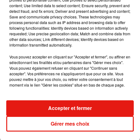
content; Use limited data to select content; Ensure security, prevent and
detect fraud, and fix errors; Deliver and present advertising and content;
Save and communicate privacy choices. These technologies may
process personal data such as IP address and browsing data to offer
following functionalities: Identify devices based on information actively
requested; Use precise geolocation data; Match and combine data from
other data sources; Link different devices; Identify devices based on
information transmitted automatically.
Vous pouvez accepter en cliquant sur "Accepter et fermer", ou affiner en
Sans le moindre doute le plus beau jour de notre
sélectionnant les finalités et/ou partenaires dans "Gérer mes choix".
vie. Toujours garder espoir, merci la vie pour ce
Vous pouvez également refuser en cliquant sur "Continuer sans
accepter". Vos préférences ne s'appliqueront que pour ce site. Vous
trésor. #naissance #endometriose @endofrance
pouvez mettre à jour vos choix, ou retirer votre consentement à tout
#espoir
moment via le lien "Gérer les cookies" situé en bas de chaque page.
Une publication partagée par
Laetitia MILOT
(@laetitiamilotofficiel) le
Publié : 16 mai 2018 à 11h00 par Aurélie Amcn
Accepter et fermer
Mundo Latino
Gérer mes choix
Au Guatemala, le volcan de