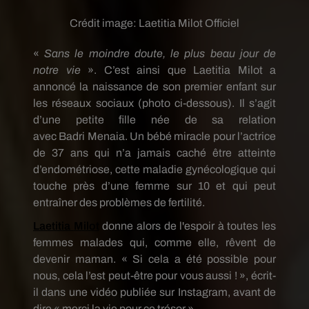
Crédit image:
Laetitia Milot Officiel
«
Sans le moindre doute, le plus beau jour de
notre vie
».
C’est ainsi que
Laetitia
Milot
a
annoncé la naissance de son premier enfant sur
les réseaux sociaux
(photo ci-dessous)
.
Il s’agit
d’une petite fille née de sa relation
avec
Badri
Menaia
.
Un bébé miracle pour l’actrice
de 37 ans qui n’a jamais
caché être
atteinte
d’endométriose, cette maladie gynécologique qui
touche près d’une femme sur 10 et qui peut
entraîner des problèmes de fertilité.
Laetitia
Milot
donne alors de l'
espoir
à toutes les
femmes malades qui, comme elle, rêvent de
devenir maman.
« Si cela a été possible pour
nous, cela l’est peut-être pour vous aussi !
»,
écrit-
il dans une vidéo publiée sur
Instagram
, avant de
dire « merci la vie pour ce trésor ».