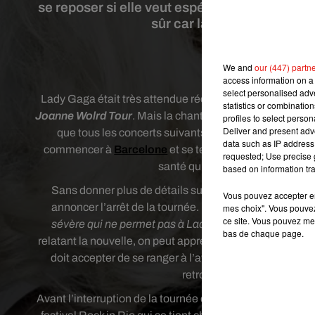
se reposer si elle veut espérer reprendre sa
sûr car la chanteuse trav
We and
our (447) partn
Créd
access information on a 
select personalised ad
Lady Gaga était très attendue récemment à Barcelone p
statistics or combinatio
Joanne Wolrd Tour
. Mais la chanteuse américaine a été 
profiles to select person
Deliver and present adv
que tous les concerts suivants. La partie européenne
data such as IP address 
commencer à
Barcelone
et se terminer fin octobre à 
requested; Use precise g
santé qui empoisonnent la vie d
based on information tra
Sans donner plus de détails sur l’état de santé de L
Vous pouvez accepter en 
annoncer l’arrêt de la tournée. Dans cette déclaration
mes choix". Vous pouvez
ce site. Vous pouvez met
sévère qui ne permet pas à Lady Gaga de poursuivre 
bas de chaque page.
relatant la nouvelle, on peut apprendre ainsi que la st
doit accepter de se ranger à l’avis des médecins. Elle p
retrouver pour des shows e
Avant l’interruption de la tournée européenne de Lady G