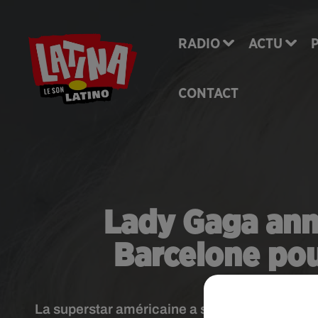
RADIO
ACTU
CONTACT
Lady Gaga annu
Barcelone pou
La superstar américaine a suspendu tous ses 