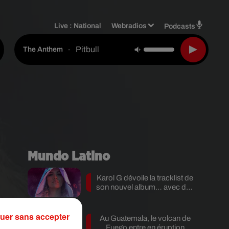
Live :
National
Webradios
Podcasts
Pitbull
-
The Anthem
Mundo Latino
Karol G dévoile la tracklist de
son nouvel album… avec des
invités...
uer sans accepter
Au Guatemala, le volcan de
nt
Fuego entre en éruption