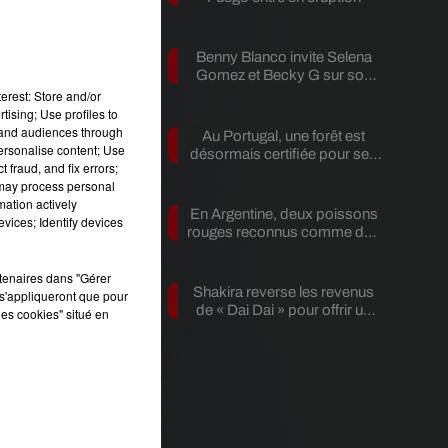
s
Benny Blanco invite Selena
Gomez et Becky G sur son
nouveau single
erest: Store and/or
tising; Use profiles to
tand audiences through
Au Portugal, une forêt est
e
personalise content; Use
désormais certifiée pour ses
rs
 fraud, and fix errors;
bienfaits...
 may process personal
mation actively
En Argentine, deux poissons
vices; Identify devices
rouges reconnus comme des
êtres...
rtenaires dans "Gérer
Shakira reverse les revenus
s'appliqueront que pour
de « Dai Dai » pour offrir un
les cookies" situé en
avenir...
le
ga