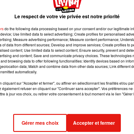
 tournée mondiale. Malheureusement rien n'est moin
erse vraiment une mauvaise passe.
Le respect de votre vie privée est notre priorité
ers
do the following data processing based on your consent and/or our legitimate int
it image:
DR
device; Use limited data to select advertising; Create profiles for personalised adver
vertising; Measure advertising performance; Measure content performance; Unders
our deux concerts géants dans le cadre de sa tournée mondial
ns of data from different sources; Develop and improve services; Create profiles to 
contrainte d’annuler ses deux dates en Catalogne, ainsi d’ailleu
alised content; Use limited data to select content; Ensure security, prevent and detect
ertising and content; Save and communicate privacy choices. These technologies
 de cette tournée géante qui devait durer six semaines devait
and browsing data to offer following functionalities: Identify devices based on infor
Cologne en Allemagne. C’était sans compter sur les problèmes de
eolocation data; Match and combine data from other data sources; Link different de
e la star depuis plusieurs semaines déjà.
nsmitted automatically.
ady Gaga, sa production a publié un communiqué de presse pour
cliquant sur "Accepter et fermer", ou affiner en sélectionnant les finalités et/ou pa
, l’entourage de la chanteuse fait état
« d’une douleur physique
 également refuser en cliquant sur "Continuer sans accepter". Vos préférences ne 
tre à jour vos choix, ou retirer votre consentement à tout moment via le lien "Gérer 
sa tournée en Europe. »
Dans plusieurs magazines américains
ar est évidemment profondément désolée pour ses fans mais qu’el
romet bien sûr à son public de se rétablir au plus vite afin de le
xplosifs comme elle en a l’habitude.
Gérer mes choix
Accepter et fermer
aga, la chanteuse avait aussi dû annuler sa participation au me