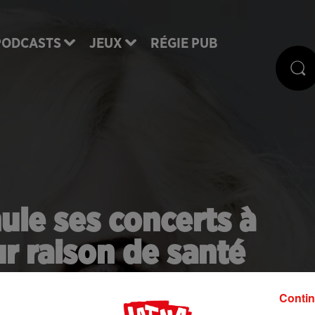
PODCASTS
JEUX
RÉGIE PUB
le ses concerts à
r raison de santé
Contin
concerts pour raisons de santé. Elle doit absolume