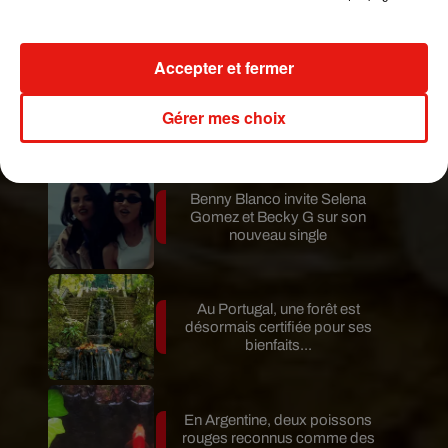
invités...
Accepter et fermer
Au Guatemala, le volcan de
Gérer mes choix
Fuego entre en éruption
Benny Blanco invite Selena
Gomez et Becky G sur son
nouveau single
Au Portugal, une forêt est
désormais certifiée pour ses
bienfaits...
En Argentine, deux poissons
rouges reconnus comme des