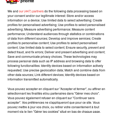
priorité
d’Allemagne signé du navire Paula. En effet il
We and
our (447) partners
do the following data processing based on
s’agissait d’une simple expérimentation de
your consent and/or our legitimate interest: Store and/or access
l’équipage à l’époque. Les experts ont retrouvé
information on a device; Use limited data to select advertising; Create
trace du lancement de la bouteille dans le journal
profiles for personalised advertising; Use profiles to select personalised
advertising; Measure advertising performance; Measure content
de bord du bateau.
performance; Understand audiences through statistics or combinations
of data from different sources; Develop and improve services; Create
Depuis le mercredi 7 mars, le message et la
profiles to personalise content; Use profiles to select personalised
bouteille sont exposés au sein du musée de
content; Use limited data to select content; Ensure security, prevent and
Perth.
detect fraud, and fix errors; Deliver and present advertising and content;
Save and communicate privacy choices. These technologies may
Publié : 8 mars 2018 à 9h34 par Maud Tambellini
process personal data such as IP address and browsing data to offer
Mundo Latino
following functionalities: Identify devices based on information actively
requested; Use precise geolocation data; Match and combine data from
other data sources; Link different devices; Identify devices based on
information transmitted automatically.
Le fourmilier géant fait son retour
en Argentine, et en pleine...
Vous pouvez accepter en cliquant sur "Accepter et fermer", ou affiner en
sélectionnant les finalités et/ou partenaires dans "Gérer mes choix".
Vous pouvez également refuser en cliquant sur "Continuer sans
accepter". Vos préférences ne s'appliqueront que pour ce site. Vous
pouvez mettre à jour vos choix, ou retirer votre consentement à tout
Karol G dévoile la tracklist de
moment via le lien "Gérer les cookies" situé en bas de chaque page.
son nouvel album… avec des