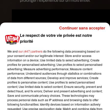
prolonger l'expérience sur un mois entier.
Continuer sans accepter
Le respect de votre vie privée est notre
priorité
We and
our (447) partners
do the following data processing based on
your consent and/or our legitimate interest: Store and/or access
information on a device; Use limited data to select advertising; Create
profiles for personalised advertising; Use profiles to select personalised
advertising; Measure advertising performance; Measure content
performance; Understand audiences through statistics or combinations
of data from different sources; Develop and improve services; Create
profiles to personalise content; Use profiles to select personalised
content; Use limited data to select content; Ensure security, prevent and
detect fraud, and fix errors; Deliver and present advertising and content;
Save and communicate privacy choices. These technologies may
Avec plus de huit millions de vues en six mois,
process personal data such as IP address and browsing data to offer
certaines femmes ont bien évidemment essayé,
following functionalities: Identify devices based on information actively
requested; Use precise geolocation data; Match and combine data from
malheureusement, la dermatologue Susan Bard