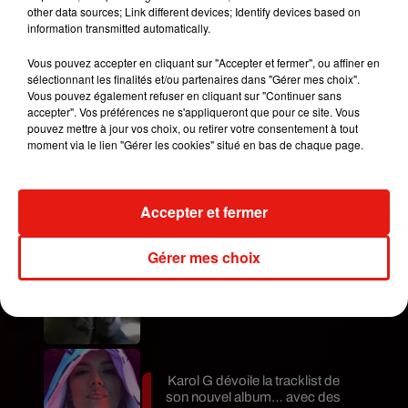
other data sources; Link different devices; Identify devices based on
est formelle : aucun de ces ingrédients n’a la
information transmitted automatically.
capacité de faire gonfler la poitrine ! Pire, cela peut
même provoquer des démangeaisons…
Vous pouvez accepter en cliquant sur "Accepter et fermer", ou affiner en
sélectionnant les finalités et/ou partenaires dans "Gérer mes choix".
Dommage.
Vous pouvez également refuser en cliquant sur "Continuer sans
Publié : 8 août 2018 à 7h42 par Caroline Piveteau
accepter". Vos préférences ne s'appliqueront que pour ce site. Vous
Mundo Latino
pouvez mettre à jour vos choix, ou retirer votre consentement à tout
moment via le lien "Gérer les cookies" situé en bas de chaque page.
Guatemala : l'éruption du volcan
de Fuego est terminée
Accepter et fermer
Gérer mes choix
Le fourmilier géant fait son retour
en Argentine, et en pleine...
Karol G dévoile la tracklist de
son nouvel album… avec des