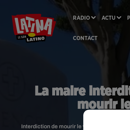
RADIO
ACTU
CONTACT
La maire interdi
mourir l
Interdiction de mourir le week-end ! C'est l