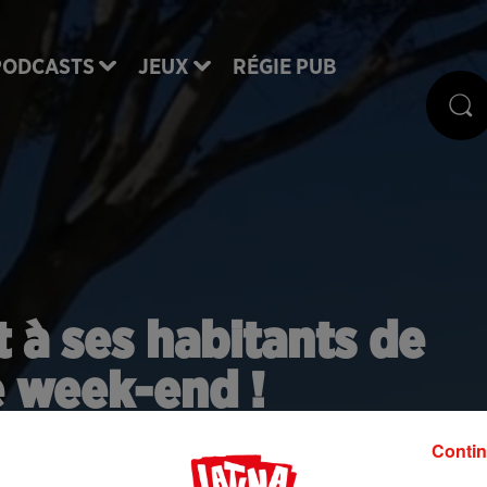
PODCASTS
JEUX
RÉGIE PUB
t à ses habitants de
e week-end !
Contin
a décision étonnante prise par la maire d'une petite