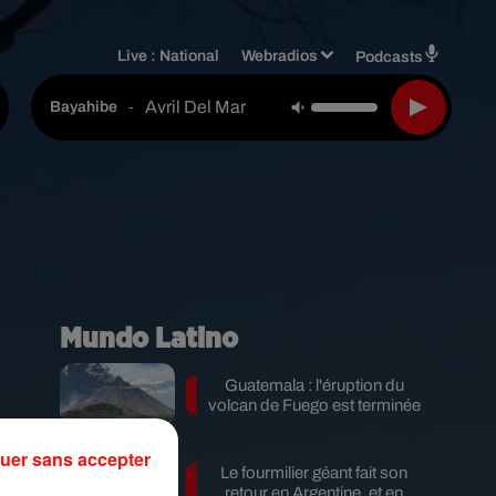
Live :
National
Webradios
Podcasts
Avril Del Mar
-
Bayahibe
Mundo Latino
Guatemala : l'éruption du
volcan de Fuego est terminée
uer sans accepter
Le fourmilier géant fait son
retour en Argentine, et en