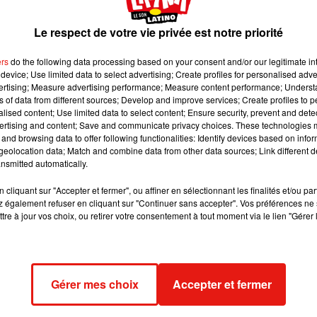
e de la Loire.
Le respect de votre vie privée est notre priorité
 image:
Pixabay
ers
do the following data processing based on your consent and/or our legitimate int
device; Use limited data to select advertising; Create profiles for personalised adver
 le territoire communal les samedis, dimanches et jours fériés po
vertising; Measure advertising performance; Measure content performance; Unders
ns of data from different sources; Develop and improve services; Create profiles to 
 bel et bien l’arrêté municipal publié ce vendredi 6 décembre p
alised content; Use limited data to select content; Ensure security, prevent and detect
une de 850 habitants située dans la Loire.
ertising and content; Save and communicate privacy choices. These technologies
and browsing data to offer following functionalities: Identify devices based on infor
en réalité un moyen de pointer du doigt la pénurie de médecins q
eolocation data; Match and combine data from other data sources; Link different de
et, comme le rapporte le quotidien
Le Progrès
, le dimanche 1
nsmitted automatically.
30 à chercher un médecin afin de constater le décès d’un réside
cliquant sur "Accepter et fermer", ou affiner en sélectionnant les finalités et/ou pa
 également refuser en cliquant sur "Continuer sans accepter". Vos préférences ne 
tre à jour vos choix, ou retirer votre consentement à tout moment via le lien "Gérer 
de l’absurdité d’un système auquel le maire répond par un arrê
é, avant de dénoncer une «
situation sanitaire catastrophique
» 
s
».
 nos confrères, le secteur entier est dépourvu de garde médical
Gérer mes choix
Accepter et fermer
ispensés.
ek-ends et jours fériés
#Loire
https://t.co/ZqqzEYelsZ