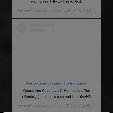
wanna see it �xÈlink in bio�xÈ
Une publication partagée par
JEREMY COHEN
(@jermcohen) le
Voir cette publication sur Instagram
Quarantine Cutie, part 2. Her name is Tori
(@toricigs) and she’s cute and kind �x�R
Une publication partagée par
JEREMY COHEN
(@jermcohen) le