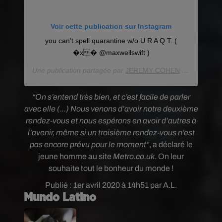
Voir cette publication sur Instagram
you can’t spell quarantine w/o U R A Q T. (
�x� @maxwellswift )
Une publication partagée par
JEREMY COHEN
(@jermcohen) le
“On s’entend très bien, et c’est facile de parler
avec elle (...) Nous venons d’avoir notre deuxième
rendez-vous et nous espérons en avoir d’autres à
l’avenir, même si un troisième rendez-vous n’est
pas encore prévu pour le moment”
, a déclaré le
jeune homme au site
M
etro.co.uk
. On leur
souhaite tout le bonheur du monde !
Publié : 1er avril 2020 à 14h51 par A.L.
Mundo Latino