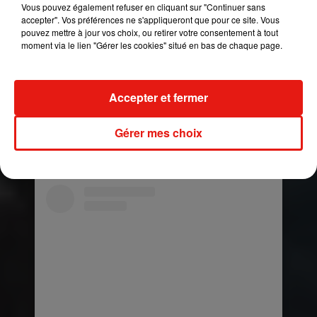
Vous pouvez également refuser en cliquant sur "Continuer sans
accepter". Vos préférences ne s'appliqueront que pour ce site. Vous
pouvez mettre à jour vos choix, ou retirer votre consentement à tout
moment via le lien "Gérer les cookies" situé en bas de chaque page.
Accepter et fermer
Voir cette publication sur Instagram
How to date a Quarantined Cutie, Part 3.
Gérer mes choix
Une publication partagée par
JEREMY COHEN
(@jermcohen) le