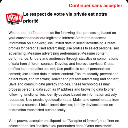
Continuer sans accepter
Une première rencontre hors du
Le respect de votre vie privée est notre
commun
priorité
Même si Jeremy n’avait qu’une hâte, celle de
We and
our (447) partners
do the following data processing based on
rencontrer Tori, il lui a tout de même fallu trouver
your consent and/or our legitimate interest: Store and/or access
une solution afin de respecter les gestes barrières.
information on a device; Use limited data to select advertising; Create
C’est ainsi que pour leur rendez-vous, le jeune
profiles for personalised advertising; Use profiles to select personalised
advertising; Measure advertising performance; Measure content
homme s’est glissé dans
une drôle de bulle
performance; Understand audiences through statistics or combinations
gonflable géante
. « Main dans la main », le couple
of data from different sources; Develop and improve services; Create
s’est baladé dans les rues de Brooklyn devant les
profiles to personalise content; Use profiles to select personalised
content; Use limited data to select content; Ensure security, prevent and
passants et les policiers stupéfaits qui ont
detect fraud, and fix errors; Deliver and present advertising and content;
souhaité immortaliser ce moment en se faisant
Save and communicate privacy choices. These technologies may
photographier avec eux.
process personal data such as IP address and browsing data to offer
following functionalities: Identify devices based on information actively
requested; Use precise geolocation data; Match and combine data from
other data sources; Link different devices; Identify devices based on
information transmitted automatically.
Vous pouvez accepter en cliquant sur "Accepter et fermer", ou affiner en
sélectionnant les finalités et/ou partenaires dans "Gérer mes choix".