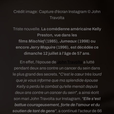
Crédit image:
Capture d'écran Instagram © John
Travolta
Triste nouvelle.
La comédienne américaine Kelly
Preston, vue dans les
films
Mischief
(1985),
Jumeaux
(1998) ou
encore
Jerry Maguire
(1996), est décédée ce
dimanche 12 juillet à l’âge de 57 ans
.
En effet, l'épouse de
John Travolta
a lutté
pendant deux ans contre un cancer du sein dans
le plus grand des secrets. "
C'est le cœur très lourd
que je vous informe que ma splendide épouse
Kelly a perdu le combat qu'elle menait depuis
deux ans contre un cancer du sein
", a ainsi écrit
son mari John Travolta sur Instagram.
"
Elle s'est
battue courageusement, forte de l'amour et du
soutien de tant de gens
"
, a continué l'acteur de 66