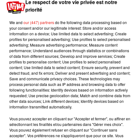
Le respect de votre vie privée est notre
Voir cette publication sur Instagram
priorité
It is with a very heavy heart that I inform you that
my beautiful wife Kelly has lost her two-year
We and
our (447) partners
do the following data processing based on
battle with breast cancer. She fought a
your consent and/or our legitimate interest: Store and/or access
information on a device; Use limited data to select advertising; Create
courageous fight with the love and support of so
profiles for personalised advertising; Use profiles to select personalised
many. My family and I will forever be grateful to
advertising; Measure advertising performance; Measure content
her doctors and nurses at MD Anderson Cancer
performance; Understand audiences through statistics or combinations
of data from different sources; Develop and improve services; Create
Center, all the medical centers that have helped,
profiles to personalise content; Use profiles to select personalised
as well as her many friends and loved ones who
content; Use limited data to select content; Ensure security, prevent and
have been by her side. Kelly’s love and life will
detect fraud, and fix errors; Deliver and present advertising and content;
Save and communicate privacy choices. These technologies may
always be remembered. I will be taking some
process personal data such as IP address and browsing data to offer
time to be there for my children who have lost
following functionalities: Identify devices based on information actively
their mother, so forgive me in advance if you
requested; Use precise geolocation data; Match and combine data from
other data sources; Link different devices; Identify devices based on
don’t hear from us for a while. But please know
information transmitted automatically.
that I will feel your outpouring of love in the
weeks and months ahead as we heal. All my
Vous pouvez accepter en cliquant sur "Accepter et fermer", ou affiner en
sélectionnant les finalités et/ou partenaires dans "Gérer mes choix".
love, JT
Vous pouvez également refuser en cliquant sur "Continuer sans
accepter". Vos préférences ne s'appliqueront que pour ce site. Vous
Une publication partagée par
John Travolta
(@johntravolta) le