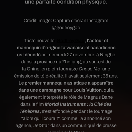
une parfaite condition physique.
Crédit image:
Capture d'écran Instagram
@godfreygao
Triste nouvelle.
Godfrey Gao
, l'acteur et
mannequin
d'origine taïwanaise et canadienne
est décédé
ce mercredi 27 novembre, à Ningbo
dans la province du Zhejiang, au sud-est de
la Chine, en plein tournage
Chase Me
, une
émission de télé-réalité. Il avait seulement 35 ans.
Le premier mannequin asiatique à apparaître
dans une campagne pour Louis Vuitton
, qui a
également interprété le rôle de Magnus Bane
dans le film
Mortal Instruments : la Cité des
Ténèbres
, s'est effondré pendant le tournage
"alors qu'il courait", comme l'a annoncé son
agence, JetStar, dans
un communiqué de presse