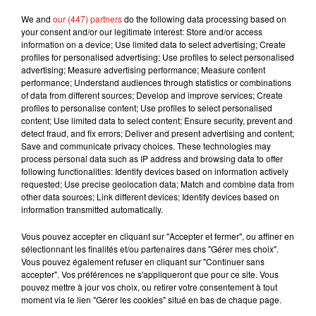
We and
our (447) partners
do the following data processing based on
Une publication partagée par
Godfrey Gao
(@godfreygao) le
your consent and/or our legitimate interest: Store and/or access
information on a device; Use limited data to select advertising; Create
profiles for personalised advertising; Use profiles to select personalised
advertising; Measure advertising performance; Measure content
performance; Understand audiences through statistics or combinations
of data from different sources; Develop and improve services; Create
profiles to personalise content; Use profiles to select personalised
content; Use limited data to select content; Ensure security, prevent and
detect fraud, and fix errors; Deliver and present advertising and content;
Save and communicate privacy choices. These technologies may
process personal data such as IP address and browsing data to offer
following functionalities: Identify devices based on information actively
requested; Use precise geolocation data; Match and combine data from
other data sources; Link different devices; Identify devices based on
information transmitted automatically.
Voir cette publication sur Instagram
Vous pouvez accepter en cliquant sur "Accepter et fermer", ou affiner en
sélectionnant les finalités et/ou partenaires dans "Gérer mes choix".
Everybody can make a difference, one small
Vous pouvez également refuser en cliquant sur "Continuer sans
step at a time. #BeginANewTradition
accepter". Vos préférences ne s'appliqueront que pour ce site. Vous
#AdaptPerformThrive #Sustainability #Fashion
pouvez mettre à jour vos choix, ou retirer votre consentement à tout
moment via le lien "Gérer les cookies" situé en bas de chaque page.
#Hypebeastzh #Tesla #yoyuulab