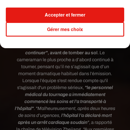
Une publication partagée par
Godfrey Gao
(@godfreygao) le
Accepter et fermer
Mort d'un arrêt cardiaque
Gérer mes choix
Selon le site
Tencent News
, repris par
The
Hollywood Reporter
, le comédien a
soudainement lancé :
"Je ne peux pas
continuer"
, avant de tomber au sol
. Le
cameraman le plus proche a d’abord continué à
tourner, pensant qu’il ne s’agissait que d’un
moment dramatique habituel dans l’émission.
Lorsque l’équipe s'est rendue compte qu'il
s'agissait d'un problème sérieux,
"le personnel
médical du tournage a immédiatement
commencé les soins et l’a transporté à
l’hôpital"
.
"Malheureusement, après deux heures
de soins d’urgences,
l’hôpital l’a déclaré mort
après un arrêt cardiaque soudain
"
, a rapporté
la
chaîne de télévision Zhejiang.
"Aux premières