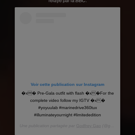
relayé par la
BBC
.
Voir cette publication sur Instagram
�x� Pre-Gala outfit with flash �x�For the
complete video follow my IGTV �x�
#yoyuulab #marinedrive360tux
#illuminateyournight #limitededition
Une publication partagée par
Godfrey Gao
(@godfreygao) le