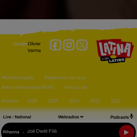
Design
Olivier
Varma
Mentions légales
Règlements des jeux
Notice d’information RGPD
Plan du site
Archives
2026
2025
2024
2023
2022
Live :
National
Webradios
Podcasts
Joé Dwèt Filé
Rihanna
-