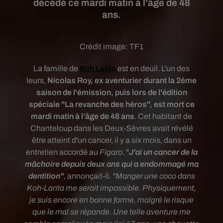
décédé ce mardi matin à l'âge de 48
ans.
Crédit image:
TF1
La famille de
Koh Lanta
est en deuil. L'un des
leurs,
Nicolas Roy, ex aventurier durant la 2ème
saison de l'émission, puis lors de l'édition
spéciale "La revanche des héros", est mort ce
mardi matin
à l’âge de 48 ans
. Cet habitant de
Chanteloup dans les Deux-Sèvres avait révélé
être atteint d'un cancer, il y a six mois, dans un
entretien accordé au
Figaro
. "
J'ai un cancer de la
mâchoire depuis deux ans qui a endommagé ma
dentition"
,
annonçait-il
. "Manger une coco dans
Koh-Lanta me serait impossible. Physiquement,
je suis encore en bonne forme, malgré le risque
que le mal se répande. Une telle aventure me