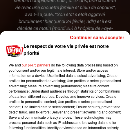
semble compliquée mais j’ai 47 ans, une chouette
vie avec une chouette famille et plein de copains
",
avait-il ajouté.
"Son état s’était aggravé
brutalement hier (
lundi 24 février, ndlr)
et il est
décédé ce matin
(mardi 25)
à l’hôpital de Faye-
l’Abbesse"
, a confié son père à
Ouest-France
.
Continuer sans accepter
Le respect de votre vie privée est notre
Toute la production de
#KohLanta
est triste
priorité
d'apprendre le décès de Nicolas aventurier de la
2ème saison et de l'édition spéciale "Le
We and
our (447) partners
do the following data processing based on
revanche des héros". Nous présentons toutes
your consent and/or our legitimate interest: Store and/or access
nos condoléances à sa famille et ses proches.
information on a device; Use limited data to select advertising; Create
�xܪ
pic.twitter.com/e8fDHXNnPT
profiles for personalised advertising; Use profiles to select personalised
advertising; Measure advertising performance; Measure content
— ALPfr (@Alpfr)
February 25, 2020
performance; Understand audiences through statistics or combinations
of data from different sources; Develop and improve services; Create
Si les
obsèques de Nicolas Roy se tiendront ce
profiles to personalise content; Use profiles to select personalised
content; Use limited data to select content; Ensure security, prevent and
vendredi 28 février, à 8h30, au crématorium de
detect fraud, and fix errors; Deliver and present advertising and content;
Cholet, son père le décrit comme un battant, un
Save and communicate privacy choices. These technologies may
courageux.
"Mais la maladie, on n’y peut rien. Les
process personal data such as IP address and browsing data to offer
following functionalities: Identify devices based on information actively
médecins ont fait ce qu’ils ont pu"
, a-t-il déclaré à