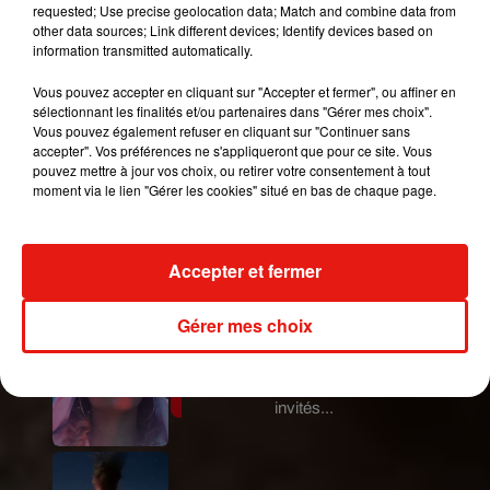
requested; Use precise geolocation data; Match and combine data from
propos de son fils. "
Il s’est battu jusqu’au bout tout
other data sources; Link different devices; Identify devices based on
en gardant de la bienveillance en s’enquérant des
information transmitted automatically.
uns et des autres... Il nous aura bluffé jusqu’au
Vous pouvez accepter en cliquant sur "Accepter et fermer", ou affiner en
bout. Quelle classe !",
a également confié
Maud
,
sélectionnant les finalités et/ou partenaires dans "Gérer mes choix".
la dernière gagnante de Koh-Lanta au
Figaro
.
Vous pouvez également refuser en cliquant sur "Continuer sans
accepter". Vos préférences ne s'appliqueront que pour ce site. Vous
Publié : 25 février 2020 à 18h55 par A.L.
pouvez mettre à jour vos choix, ou retirer votre consentement à tout
Mundo Latino
moment via le lien "Gérer les cookies" situé en bas de chaque page.
Le fourmilier géant fait son retour
Accepter et fermer
en Argentine, et en pleine...
Gérer mes choix
Karol G dévoile la tracklist de
son nouvel album… avec des
invités...