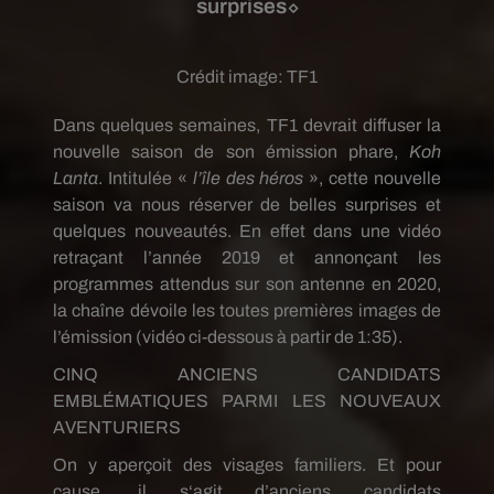
surprises⬦
Crédit image:
TF1
Dans quelques semaines, TF1 devrait diffuser la
nouvelle saison de son émission phare,
Koh
Lanta
. Intitulée «
l’île des héros
», cette nouvelle
saison va nous réserver de belles surprises et
quelques nouveautés. En effet dans une vidéo
retraçant l’année 2019 et annonçant les
programmes attendus sur son antenne en 2020,
la chaîne dévoile les toutes premières images de
l’émission (vidéo ci-dessous à partir de 1:35).
CINQ ANCIENS CANDIDATS
EMBLÉMATIQUES PARMI LES NOUVEAUX
AVENTURIERS
On y aperçoit des visages familiers. Et pour
cause, il s‘agit d’anciens candidats