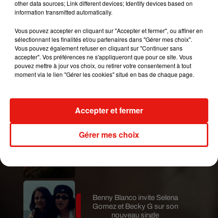
other data sources; Link different devices; Identify devices based on
#PeurSurLeLac
#StarsàNu
#LaChansonSecrète
information transmitted automatically.
pic.twitter.com/MBkqX5FA7N
Vous pouvez accepter en cliquant sur "Accepter et fermer", ou affiner en
— TF1 (@TF1)
January 2, 2020
sélectionnant les finalités et/ou partenaires dans "Gérer mes choix".
Vous pouvez également refuser en cliquant sur "Continuer sans
Publié : 5 janvier 2020 à 15h45 par Aurélie AMCN
accepter". Vos préférences ne s'appliqueront que pour ce site. Vous
Mundo Latino
pouvez mettre à jour vos choix, ou retirer votre consentement à tout
moment via le lien "Gérer les cookies" situé en bas de chaque page.
Karol G dévoile la tracklist de
son nouvel album… avec des
invités...
Accepter et fermer
Gérer mes choix
Au Guatemala, le volcan de
Fuego entre en éruption
Benny Blanco invite Selena
Gomez et Becky G sur son
nouveau single