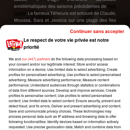
emblématiques des saisons précédentes de
Koh
Lanta
. Le fameux Téheiura est entouré de Claude,
Moussa, Sara et Jessica sur une plage des îles
Fidji, où s’est déroulé le tournage au printemps
Continuer sans accepter
dernier.
Le respect de votre vie privée est notre
UNE PREMIÈRE DANS L'ÉMISSION
priorité
D’après les informations de nos confrères de
We and
our (447) partners
do the following data processing based on
CNews, les cinq anciens aventuriers seront des «
your consent and/or our legitimate interest: Store and/or access
gains
» obtenus au cours des épreuves de confort.
information on a device; Use limited data to select advertising; Create
profiles for personalised advertising; Use profiles to select personalised
Ils seront ainsi à la disposition des nouveaux
advertising; Measure advertising performance; Measure content
candidats et pourront leur venir en aide au cours
performance; Understand audiences through statistics or combinations
de l’aventure. Bien sûr, Téheiura, Claude, Moussa,
of data from different sources; Develop and improve services; Create
profiles to personalise content; Use profiles to select personalised
Sara et Jessica seront immunisés et vivront sur
content; Use limited data to select content; Ensure security, prevent and
une île différente. Un sacré programme !
detect fraud, and fix errors; Deliver and present advertising and content;
Save and communicate privacy choices. These technologies may
Ce que nous avons partagé en 2019.
process personal data such as IP address and browsing data to offer
En 2020 on remet ça !
#KohLanta
#TheVoice
following functionalities: Identify devices based on information actively
#Sam
#Emergence
#Magnum
#VTEP
requested; Use precise geolocation data; Match and combine data from