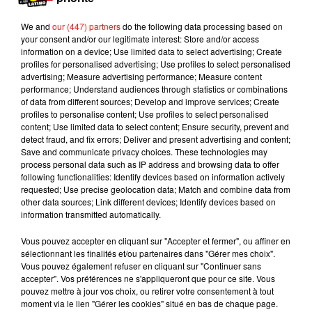
We and
our (447) partners
do the following data processing based on
your consent and/or our legitimate interest: Store and/or access
information on a device; Use limited data to select advertising; Create
profiles for personalised advertising; Use profiles to select personalised
advertising; Measure advertising performance; Measure content
performance; Understand audiences through statistics or combinations
of data from different sources; Develop and improve services; Create
profiles to personalise content; Use profiles to select personalised
content; Use limited data to select content; Ensure security, prevent and
detect fraud, and fix errors; Deliver and present advertising and content;
Save and communicate privacy choices. These technologies may
process personal data such as IP address and browsing data to offer
My Aunt Shelli called and yelled at me when she
following functionalities: Identify devices based on information actively
saw this pic. So @shellibird1 I blurred it for you!
requested; Use precise geolocation data; Match and combine data from
other data sources; Link different devices; Identify devices based on
Une publication partagée par Kim Kardashian West (@kimkardashian) le
information transmitted automatically.
Vous pouvez accepter en cliquant sur "Accepter et fermer", ou affiner en
Sans mauvais jeux de mots, Kim Kardashian s’est
sélectionnant les finalités et/ou partenaires dans "Gérer mes choix".
en effet offert un dernier repas, comme ceux des
Vous pouvez également refuser en cliquant sur "Continuer sans
condamnés à mort, avant d’attaquer son nouveau
accepter". Vos préférences ne s'appliqueront que pour ce site. Vous
pouvez mettre à jour vos choix, ou retirer votre consentement à tout
régime. Très gourmande, elle s’est goinfrée pour
moment via le lien "Gérer les cookies" situé en bas de chaque page.
l’occasion en dévorant
une énorme pizza
et une