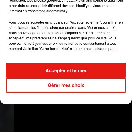
requested; Use precise geolocation data; Match and combine data from
other data sources; Link different devices; Identify devices based on
Kim
Kardashian
.
Nos amis de
TMZ
viennent en
information transmitted automatically.
effet de ressortir une vidéo prise en octobre
dernier dans une boite de
Vous pouvez accepter en cliquant sur "Accepter et fermer", ou affiner en
nuit.
Tristan
Thompson
y est surpris en train de
sélectionnant les finalités et/ou partenaires dans "Gérer mes choix".
Vous pouvez également refuser en cliquant sur "Continuer sans
flirter avec deux jeunes femmes.
accepter". Vos préférences ne s'appliqueront que pour ce site. Vous
pouvez mettre à jour vos choix, ou retirer votre consentement à tout
moment via le lien "Gérer les cookies" situé en bas de chaque page.
Accepter et fermer
Gérer mes choix