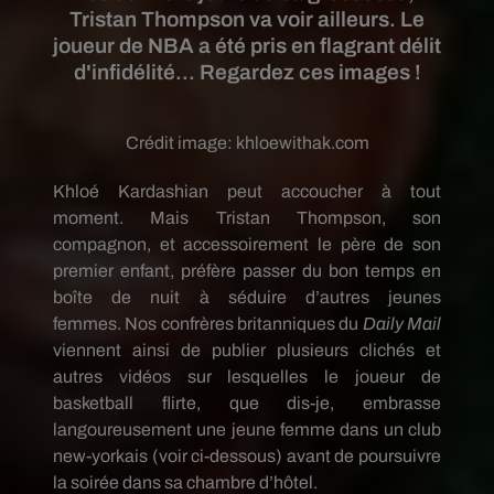
Tristan Thompson va voir ailleurs. Le
joueur de NBA a été pris en flagrant délit
d'infidélité... Regardez ces images !
Crédit image:
khloewithak.com
Khloé Kardashian peut accoucher à tout
moment.
Mais Tristan
Thompson
, son
compagnon, et accessoirement le père de son
premier enfant, préfère passer du bon temps en
boîte de nuit à séduire d’autres jeunes
femmes.
Nos confrères britanniques du
Daily
Mail
viennent ainsi de publier plusieurs clichés et
autres vidéos sur lesquelles le joueur de
basketball flirte, que dis-je, embrasse
langoureusement une jeune femme dans un club
new-yorkais
(voir ci-dessous)
avant de poursuivre
la soirée dans sa chambre d’hôtel.