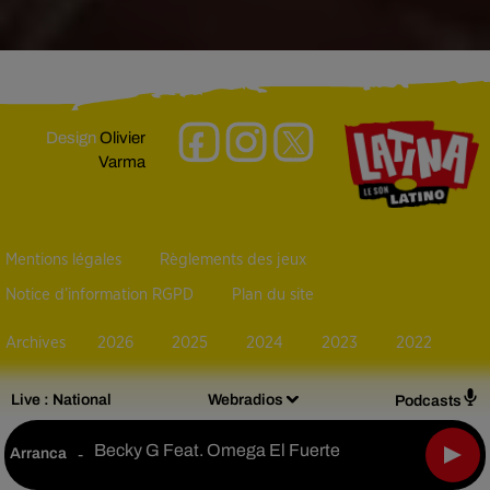
Design
Olivier
Varma
Mentions légales
Règlements des jeux
Notice d’information RGPD
Plan du site
Archives
2026
2025
2024
2023
2022
Live :
National
Webradios
Podcasts
Becky G Feat. Omega El Fuerte
Arranca
-