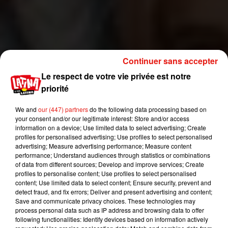
Continuer sans accepter
Le respect de votre vie privée est notre
priorité
Les faits remontent au week-end dernier.
«
J’étais
là, il était à une table voisine avec un groupe
We and
our (447) partners
do the following data processing based on
d’amis et une fille avec qui il a passé toute la
your consent and/or our legitimate interest: Store and/or access
information on a device; Use limited data to select advertising; Create
soirée.
Ils se sont enlacés toute la soirée, c’était
profiles for personalised advertising; Use profiles to select personalised
évident qu’il y avait quelque chose entre eux
»,
advertising; Measure advertising performance; Measure content
raconte un employé de l’établissement tout en
performance; Understand audiences through statistics or combinations
of data from different sources; Develop and improve services; Create
précisant que la star de NBA est arrivée aux
profiles to personalise content; Use profiles to select personalised
alentours de 19h30 avant de repartir accompagné
content; Use limited data to select content; Ensure security, prevent and
sur les coups de 21h30.
detect fraud, and fix errors; Deliver and present advertising and content;
Save and communicate privacy choices. These technologies may
process personal data such as IP address and browsing data to offer
Ce ne serait pas la première fois que le joueur de
following functionalities: Identify devices based on information actively
NBA trompe la petite sœur de