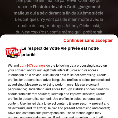
pire pour ce film réalisé par Kevin Connolly qui
raconte
l’histoire de John Gotti, gangster et
mafieux qui a sévi durant la fin du XXème siècle
.
Les critiques n’y vont pas de main morte avec la
qualité du long-métrage. Johnny Oleksinski,
du
New York Post
, confie même qu’il préfèrerait
"
se lever à côté d’une tête de cheval mort plutôt
Continuer sans accepter
que de revoir Gotti.
" Une référence directe au film
Le respect de votre vie privée est notre
Le Parrain
, une autre histoire de mafieux, qui lui a
priorité
98% sur le même site
.
We and
our (447) partners
do the following data processing based on
Gotti
n’a pour l’instant pas de date de sortie en
your consent and/or our legitimate interest: Store and/or access
France.
information on a device; Use limited data to select advertising; Create
profiles for personalised advertising; Use profiles to select personalised
advertising; Measure advertising performance; Measure content
performance; Understand audiences through statistics or combinations
of data from different sources; Develop and improve services; Create
profiles to personalise content; Use profiles to select personalised
content; Use limited data to select content; Ensure security, prevent and
detect fraud, and fix errors; Deliver and present advertising and content;
Save and communicate privacy choices. These technologies may
process personal data such as IP address and browsing data to offer