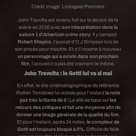
Crédit image:
Lionsgate Premiere
John Travolta est revenu fort sur le devant de la
scène en 2016 avec
son interprétation dans la
saison 1 d’
American crime story
. Il y campait
Robert Shapiro
, l’avocat d’O.J Simpson lors de
son procès pour meurtre. Et s’il incarne à nouveau
un personnage qui a existé dans son prochain
film
, l’accueil n’a pas été vraiment le même.
John Travolta : le Gotti lui va si mal
En effet, le site cinématographique de référence
Rotten Tomatoes
lui octroie pour l’instant
la note
pas très brillante de 0
! Le site se base sur
les
retours des critiques et fait une moyenne afin de
donner une image générale de la qualité du film
.
Et pour l’instant, après 24 notes,
le compteur de
Gotti
est toujours bloqué à 0%.
Difficile de faire