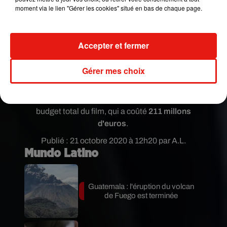
moment via le lien "Gérer les cookies" situé en bas de chaque page.
"J'ai dépensé près de 60 000 euros pour arroser du
Coca-Cola dans tout Matera. J'asperge du Coca-
Accepter et fermer
Cola sur des surfaces glissantes depuis très
longtemps"
, a-t-il raconté, affirmant que ce soda
Gérer mes choix
"rend les surfaces très brillantes après qu'elles ont
été nettoyées"
. Et finalement, 60 000 euros de
Coca-Cola ce n'est pas grand chose comparé au
budget total du film, qui a coûté
211 millons
d'euros
.
Publié : 21 octobre 2020 à 12h20 par A.L.
Mundo Latino
Guatemala : l'éruption du volcan
de Fuego est terminée