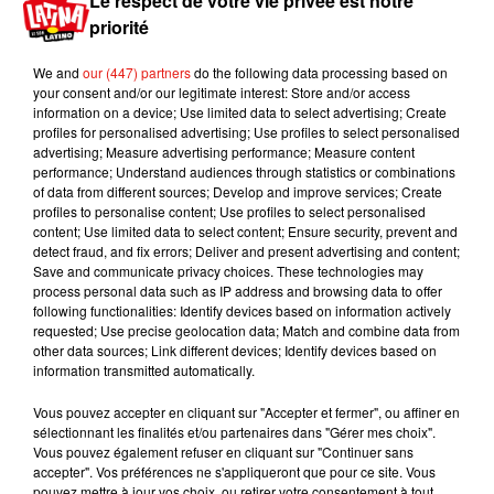
Le respect de votre vie privée est notre
litres de
Coca-Cola
sur les pavés de Matera, en
priorité
Italie, afin de réaliser un saut en moto lors d'une
cascade, et ainsi obtenir un sol collant qui ne
We and
our (447) partners
do the following data processing based on
your consent and/or our legitimate interest: Store and/or access
glisse pas. On peut retrouver un aperçu du rendu
information on a device; Use limited data to select advertising; Create
dans la bande-annonce ci-dessous, à partir de
profiles for personalised advertising; Use profiles to select personalised
2m05.
advertising; Measure advertising performance; Measure content
performance; Understand audiences through statistics or combinations
of data from different sources; Develop and improve services; Create
profiles to personalise content; Use profiles to select personalised
content; Use limited data to select content; Ensure security, prevent and
detect fraud, and fix errors; Deliver and present advertising and content;
Save and communicate privacy choices. These technologies may
process personal data such as IP address and browsing data to offer
following functionalities: Identify devices based on information actively
requested; Use precise geolocation data; Match and combine data from
other data sources; Link different devices; Identify devices based on
information transmitted automatically.
Vous pouvez accepter en cliquant sur "Accepter et fermer", ou affiner en
sélectionnant les finalités et/ou partenaires dans "Gérer mes choix".
Vous pouvez également refuser en cliquant sur "Continuer sans
accepter". Vos préférences ne s'appliqueront que pour ce site. Vous
pouvez mettre à jour vos choix, ou retirer votre consentement à tout