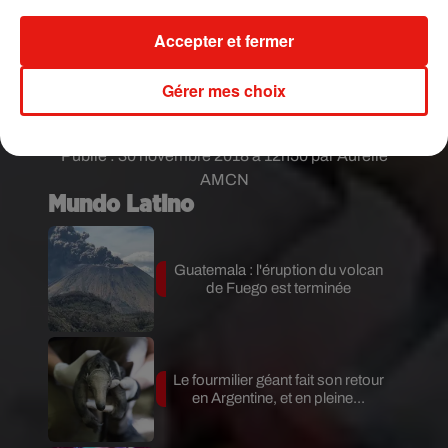
Accepter et fermer
Gérer mes choix
Publié : 30 novembre 2018 à 12h50 par Aurélie
AMCN
Mundo Latino
Guatemala : l'éruption du volcan
de Fuego est terminée
Le fourmilier géant fait son retour
en Argentine, et en pleine...