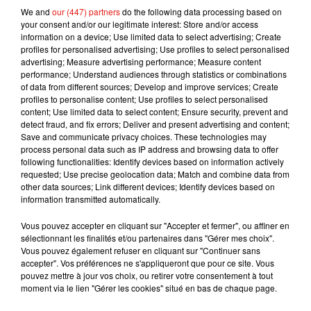
We and
our (447) partners
do the following data processing based on
musical :
«
le
reggaeton
n’est pas mon ennemi
your consent and/or our legitimate interest: Store and/or access
».
D’ailleurs, selon la star
uruguayenne
de 54 ans,
information on a device; Use limited data to select advertising; Create
il faut arrêter de pointer du doigt des artistes
profiles for personalised advertising; Use profiles to select personalised
advertising; Measure advertising performance; Measure content
comme
Maluma
ou encore
J
Balvin
, car «
ils n’ont
performance; Understand audiences through statistics or combinations
pas inventé le
reggaeton
.
C’est un rythme qui
of data from different sources; Develop and improve services; Create
vient d’Afrique, du Nord plus précisément, et c’est
profiles to personalise content; Use profiles to select personalised
content; Use limited data to select content; Ensure security, prevent and
merveilleux.
Si nous n’aimons pas un certain type
detect fraud, and fix errors; Deliver and present advertising and content;
de chansons, écrivons juste de meilleures
Save and communicate privacy choices. These technologies may
paroles, mais ne blâmons pas les artistes eux-
process personal data such as IP address and browsing data to offer
following functionalities: Identify devices based on information actively
mêmes
».
Voilà qui est dit !
requested; Use precise geolocation data; Match and combine data from
other data sources; Link different devices; Identify devices based on
information transmitted automatically.
Vous pouvez accepter en cliquant sur "Accepter et fermer", ou affiner en
sélectionnant les finalités et/ou partenaires dans "Gérer mes choix".
Vous pouvez également refuser en cliquant sur "Continuer sans
accepter". Vos préférences ne s'appliqueront que pour ce site. Vous
pouvez mettre à jour vos choix, ou retirer votre consentement à tout
moment via le lien "Gérer les cookies" situé en bas de chaque page.