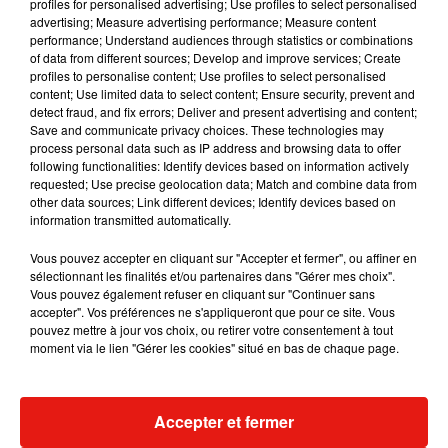
profiles for personalised advertising; Use profiles to select personalised
cantonné aux seconds rôles et aux fictions
advertising; Measure advertising performance; Measure content
télévisés à cause de son physique jugé atypique
performance; Understand audiences through statistics or combinations
par les producteurs, il est sur le point de tout
of data from different sources; Develop and improve services; Create
profiles to personalise content; Use profiles to select personalised
abandonner lorsque le cinéaste britannique Asif
content; Use limited data to select content; Ensure security, prevent and
Kapadia fait appel à lui pour un rôle quasi-muet
detect fraud, and fix errors; Deliver and present advertising and content;
dans
The Warrior
,
sorti en 2001. Le public
le
Save and communicate privacy choices. These technologies may
process personal data such as IP address and browsing data to offer
retrouve dans la peau de l’inspecteur de police
following functionalities: Identify devices based on information actively
dans
Slumdog Millionaire
sept ans plus
requested; Use precise geolocation data; Match and combine data from
tard. Quelques années après, il se lance dans une
other data sources; Link different devices; Identify devices based on
information transmitted automatically.
carrière internationale aux côtés d'Angelina Jolie
dans le long-métrage
Un cœur invaincu
de
Vous pouvez accepter en cliquant sur "Accepter et fermer", ou affiner en
Michael Winterbottom, présenté à Cannes. Irrfan
sélectionnant les finalités et/ou partenaires dans "Gérer mes choix".
Khan joue ensuite dans le film
The Amazing
Vous pouvez également refuser en cliquant sur "Continuer sans
accepter". Vos préférences ne s'appliqueront que pour ce site. Vous
Spider-Man
et sous la direction d'Ang Lee
pouvez mettre à jour vos choix, ou retirer votre consentement à tout
dans
L'Odyssée de Pi
avant d'apparaître
moment via le lien "Gérer les cookies" situé en bas de chaque page.
dans
Jurassic World
en 2015, et de donner la
réplique à Tom Hanks dans
Inferno
en 2016. Son
dernier film sera la comédie indienne
Angrezi
Accepter et fermer
Medium
, dont la sortie en mars a été annulée à