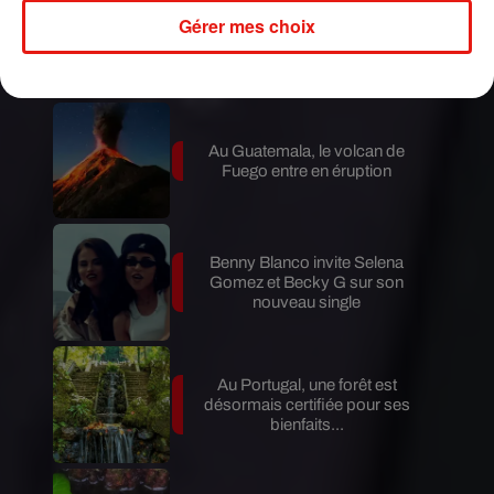
cause du coronavirus.
Gérer mes choix
Publié : 29 avril 2020 à 13h30 par A.L.
Mundo Latino
Au Guatemala, le volcan de
Fuego entre en éruption
Benny Blanco invite Selena
Gomez et Becky G sur son
nouveau single
Au Portugal, une forêt est
désormais certifiée pour ses
bienfaits...