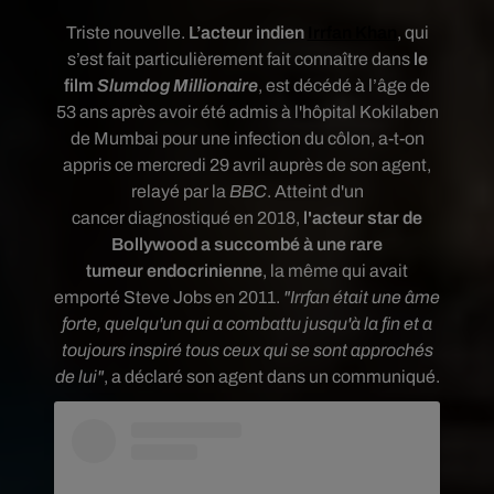
Triste nouvelle.
L’acteur indien
Irrfan Khan
, qui
s’est fait particulièrement fait connaître dans
le
film
Slumdog Millionaire
, est décédé à l’âge de
53 ans après avoir été admis à l'hôpital Kokilaben
de Mumbai pour une infection du côlon, a-t-on
appris ce mercredi 29 avril auprès de son agent,
relayé par la
BBC
. Atteint d'un
cancer
diagnostiqué en 2018,
l'acteur star de
Bollywood a succombé à une rare
tumeur endocrinienne
,
la même qui avait
emporté Steve Jobs en 2011.
"Irrfan était une âme
forte, quelqu'un qui a combattu jusqu'à la fin et a
toujours inspiré tous ceux qui se sont approchés
de lui"
, a déclaré son agent dans un communiqué.