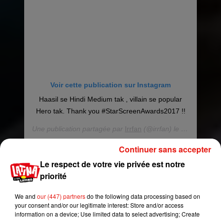
Voir cette publication sur Instagram
Haasil se Hindi Medium tak , villain se popular
Hero tak. Thank you #StarScreenAwards2017 !!
Une publication partagée par
Irrfan
(@irrfan) le
3 Déc. 2017
Continuer sans accepter
De Bollywood à Hollywood
Le respect de votre vie privée est notre
priorité
Né en 1967 dans l'État du Rajasthan en Inde,
Irrfan Khan avait débuté sa carrière dans les
We and
our (447) partners
do the following data processing based on
années 1980 après avoir étudié à la
National
your consent and/or our legitimate interest: Store and/or access
School of Drama
de New Delhi. Longtemps
information on a device; Use limited data to select advertising; Create