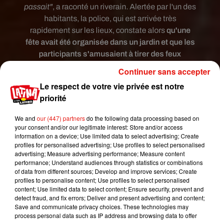
passait"
, a raconté un riverain. Alertée par l'un des
habitants, la police, qui est arrivée très
rapidement sur les lieux, constate alors
qu'une
fête avait été organisée dans un jardin et que les
participants s'amusaient à tirer des feux
d'artifice
.
Continuer sans accepter
Dix fêtards présents
Le respect de votre vie privée est notre
priorité
Brent Meuleman, l
e bourgmestre de Zelzate
(l'équivalent du maire en France, ndlr),
s'est
We and
our (447) partners
do the following data processing based on
indigné.
"La police est intervenue immédiatement
your consent and/or our legitimate interest: Store and/or access
information on a device; Use limited data to select advertising; Create
et a dressé des PV. Il y avait dix participants à la
profiles for personalised advertising; Use profiles to select personalised
fête. Six habitaient la maison, quatre étaient en
advertising; Measure advertising performance; Measure content
visite chez eux. Alors que tout le monde fournit de
performance; Understand audiences through statistics or combinations
of data from different sources; Develop and improve services; Create
gros efforts et que les professionnels de la santé
profiles to personalise content; Use profiles to select personalised
font le maximum pour sauver nos vies, un tel
content; Use limited data to select content; Ensure security, prevent and
comportement est irresponsable et inacceptable.
detect fraud, and fix errors; Deliver and present advertising and content;
Save and communicate privacy choices. These technologies may
Nous ne le tolérons absolument pas!”
"
, a-t-il en
process personal data such as IP address and browsing data to offer