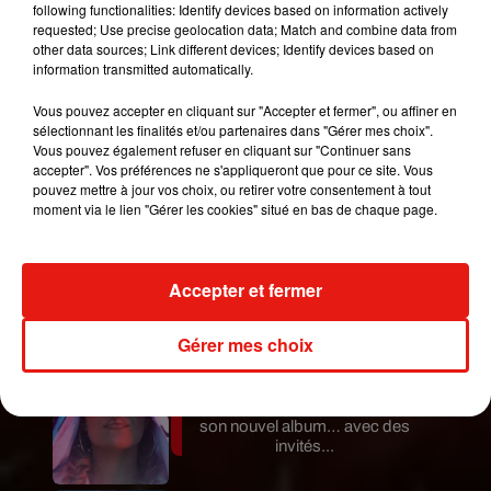
effet déclaré. Même son de cloche du côté des
following functionalities: Identify devices based on information actively
voisins témoins de la scène.
"Comme si
requested; Use precise geolocation data; Match and combine data from
other data sources; Link different devices; Identify devices based on
organiser une fête en période de confinement
information transmitted automatically.
n’était déjà pas assez grave, il leur a fallu tirer
des feux d’artifice. Sans doute pour prouver à
Vous pouvez accepter en cliquant sur "Accepter et fermer", ou affiner en
sélectionnant les finalités et/ou partenaires dans "Gérer mes choix".
tout le monde à quel point ils n’ont peur de rien.
Vous pouvez également refuser en cliquant sur "Continuer sans
Criminel !"
, ont-ils déploré.
accepter". Vos préférences ne s'appliqueront que pour ce site. Vous
pouvez mettre à jour vos choix, ou retirer votre consentement à tout
Publié : 20 avril 2020 à 12h23 par A.L.
moment via le lien "Gérer les cookies" situé en bas de chaque page.
Mundo Latino
Accepter et fermer
Le fourmilier géant fait son retour
en Argentine, et en pleine...
Gérer mes choix
Karol G dévoile la tracklist de
son nouvel album… avec des
invités...