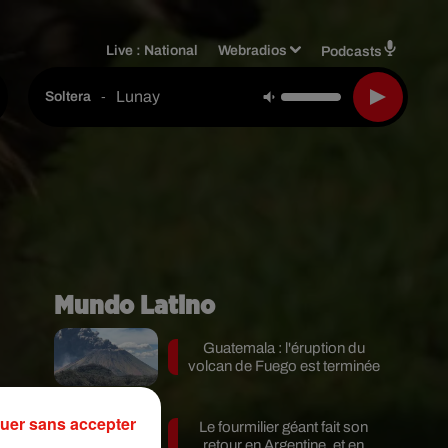
Live :
National
Webradios
Podcasts
Lunay
-
Soltera
Mundo Latino
Guatemala : l'éruption du
volcan de Fuego est terminée
uer sans accepter
Le fourmilier géant fait son
x
retour en Argentine, et en