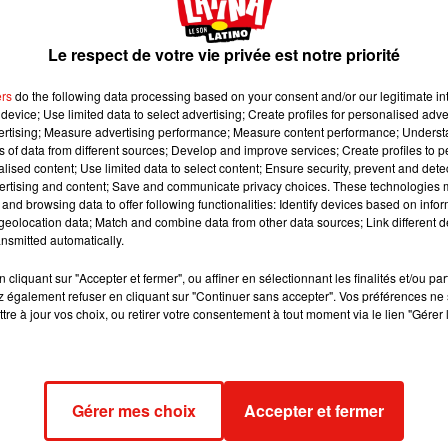
ctuer la terrible opération.
Le respect de votre vie privée est notre priorité
 image:
Pixabay
ers
do the following data processing based on your consent and/or our legitimate int
device; Use limited data to select advertising; Create profiles for personalised adver
Voilà une scène du quotidien des amoureux des canidés qui a
vertising; Measure advertising performance; Measure content performance; Unders
être fatale à un américain
.
ns of data from different sources; Develop and improve services; Create profiles to 
alised content; Use limited data to select content; Ensure security, prevent and detect
re avant bien pire
ertising and content; Save and communicate privacy choices. These technologies
and browsing data to offer following functionalities: Identify devices based on infor
fel, originaire du Wisconsin
, alors qu’il sent
la fièvre monter
.
eolocation data; Match and combine data from other data sources; Link different de
nts
, et se croit tout simplement grippé. Mais son état ne s’arrang
nsmitted automatically.
me pris d’importantes crises de délire
. Sa femme décide le
cliquant sur "Accepter et fermer", ou affiner en sélectionnant les finalités et/ou pa
es médecins découvrent que Greg Manteufel est victime d’une
 également refuser en cliquant sur "Continuer sans accepter". Vos préférences ne 
 l’on retrouve dans la flore buccale des chiens et des chats
. La
tre à jour vos choix, ou retirer votre consentement à tout moment via le lien "Gérer 
t également faire office de poison pour ceux dont le système
ire est défaillant
.
s
son état ne s’améliore pas, de dangereux caillots se formant
Gérer mes choix
Accepter et fermer
 hospitalière prend une décision radicale en accord avec son patie
es bras et de ses jambes
.