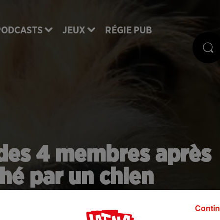
PODCASTS
JEUX
RÉGIE PUB
r des 4 membres après
ché par un chien
Contin
d'une infection qui n'a pas laissé d'autres choix au