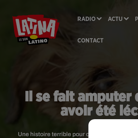
RADIO
ACTU
CONTACT
Il se fait ampute
avoir été lé
Une histoire terrible pour cet homme victime 