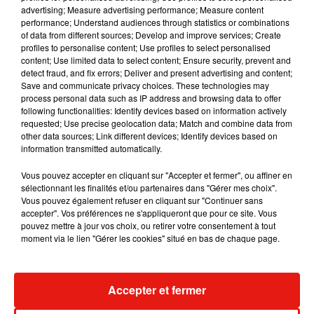
doublé pour atteindre 100 euros.
advertising; Measure advertising performance; Measure content
performance; Understand audiences through statistics or combinations
Contactée par France 3, la SNCF a confirmé la
of data from different sources; Develop and improve services; Create
verbalisation et l'amende mais n'a pas été en
profiles to personalise content; Use profiles to select personalised
mesure d'en expliquer les raisons.
"
Sollicitation
content; Use limited data to select content; Ensure security, prevent and
detect fraud, and fix errors; Deliver and present advertising and content;
de toute nature, cela veut dire que vous n'avez
Save and communicate privacy choices. These technologies may
pas le droit, dans un lieu public comme une gare,
process personal data such as IP address and browsing data to offer
de solliciter les personnes présentes, même pour
following functionalities: Identify devices based on information actively
requested; Use precise geolocation data; Match and combine data from
un sondage par exemple, sans autorisation. De
other data sources; Link different devices; Identify devices based on
plus,
la mendicité est interdite dans les lieux
information transmitted automatically.
publics. Si cette contravention a été dressée
Vous pouvez accepter en cliquant sur "Accepter et fermer", ou affiner en
c'est qu'il y avait une bonne raison de le faire
. De
sélectionnant les finalités et/ou partenaires dans "Gérer mes choix".
toute façon entre la personne verbalisée et le
Vous pouvez également refuser en cliquant sur "Continuer sans
policier, ce sera parole contre parole"
, a déclaré
accepter". Vos préférences ne s'appliqueront que pour ce site. Vous
pouvez mettre à jour vos choix, ou retirer votre consentement à tout
l'entreprise. Mais à la suite de la parution de cette
moment via le lien "Gérer les cookies" situé en bas de chaque page.
affaire dans la presse,
la direction régionale de la
SNCF
de Toulouse a indiqué que l'amende allait
être annulée
et reconnaît "une maladresse" de la
Accepter et fermer
part de l'équipe de la police ferroviaire. Voilà qui
finit bien !