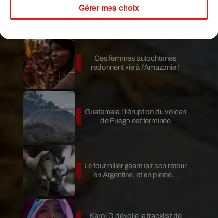
Gérer mes choix
Publié : 22 novembre 2019 à 13h00 par A.L.
Mundo Latino
Ces femmes autochtones
redonnent vie à l’Amazonie !
Guatemala : l'éruption du volcan
de Fuego est terminée
Le fourmilier géant fait son retour
en Argentine, et en pleine...
Karol G dévoile la tracklist de