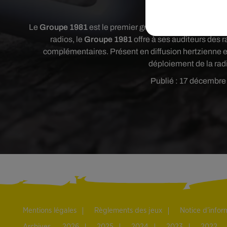
BlackBox : 78⬯731
Le
Groupe 1981
est le premier groupe de radios indépen
radios, le
Groupe 1981
offre à ses auditeurs des 
complémentaires. Présent en diffusion hertzienne e
déploiement de la rad
Publié : 17 décembre
Mentions légales
Règlements des jeux
Notice d’info
Archives
2026
2025
2024
2023
2022