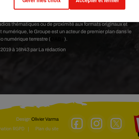
Gérer mes choix
Accepter et fermer
 écoutes actives en France
dant avec près d’1,8 million d’auditeurs quotidiens. Avec ses di
radios thématiques ou de proximité aux formats originaux et
t numérique, le Groupe est un acteur de premier plan dans le
io numérique terrestre (
DAB+
).
 2019 à 16h43 par La rédaction
Design
Olivier Varma
rmation RGPD
Plan du site