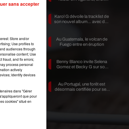
uer sans accepter
pleine...
Karol G dévoile la tracklist de
son nouvel album… avec des
invités...
e
erest: Store and/or
Au Guatemala, le volcan de
tising; Use profiles to
Fuego entre en éruption
tand audiences through
personalise content; Use
 fraud, and fix errors;
Benny Blanco invite Selena
 may process personal
Gomez et Becky G sur son
mation actively
nouveau single
vices; Identify devices
Au Portugal, une forêt est
désormais certifiée pour ses
rtenaires dans "Gérer
bienfaits...
s'appliqueront que pour
les cookies" situé en