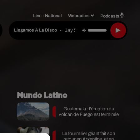
Live :
National
Webradios
Podcasts
Jay Santos & El Fother & Santiag
-
Llegamos A La Disco
Mundo Latino
Guatemala : l'éruption du
volcan de Fuego est terminée
Le fourmilier géant fait son
re
retour en Argentine, et en