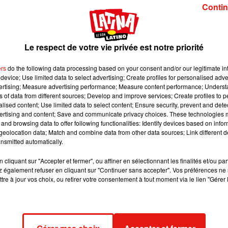
ions d'écoutes actives en France.
Contin
age d'illustration Pixabay
Le respect de votre vie privée est notre priorité
 Voltage, Vibration, Forum, Wit FM et BlackBox est désormais l
ers
do the following data processing based on your consent and/or our legitimate int
millions d’écoutes actives en France (vs 4,7 millions en octobre
device; Use limited data to select advertising; Create profiles for personalised adver
es résultats publiés ce mardi par l’
ACPM
et qui concernent la
vertising; Measure advertising performance; Measure content performance; Unders
ns of data from different sources; Develop and improve services; Create profiles to 
fusées et contrôlées sur le mois de novembre 2019.
alised content; Use limited data to select content; Ensure security, prevent and detect
ertising and content; Save and communicate privacy choices. These technologies
iences pour chaque marque radio :
and browsing data to offer following functionalities: Identify devices based on infor
eolocation data; Match and combine data from other data sources; Link different de
nsmitted automatically.
7 écoutes actives en France
1 écoutes actives en France
cliquant sur "Accepter et fermer", ou affiner en sélectionnant les finalités et/ou pa
 également refuser en cliquant sur "Continuer sans accepter". Vos préférences ne 
 écoutes actives en France
tre à jour vos choix, ou retirer votre consentement à tout moment via le lien "Gérer 
6 écoutes actives en France
écoutes actives en France
 écoutes actives en France
écoutes actives en France