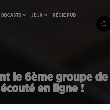
PODCASTS
JEUX
RÉGIE PUB
nt le 6ème groupe de
 écouté en ligne !
981, dont Latina fait partie, dépasse pour la premiè