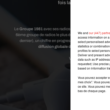
fois la barre des 5 mill
Crédit image:
Im
Le
Groupe 1981
avec ses radios OÜI FM, Latina, Swigg,
We and
our (447) partn
6ème groupe de radios le plus écouté en ligne avec 5,4 
access information on a 
dernier), un chiffre en progression de plus de 14 % ! D
select personalised ad
statistics or combinatio
diffusion globale des radios digitales
dif
profiles to select person
Deliver and present adv
Voici le détail des aud
data such as IP address 
requested; Use precise g
based on information tra
OÜI FM : 2 678 44
Latina : 1 234 32
Vous pouvez accepter en 
mes choix". Vous pouvez
Voltage : 418 581
ce site. Vous pouvez met
Vibration : 397 04
bas de chaque page.
Swigg : 257 019 
Wit FM : 244 992
Forum : 84 515 