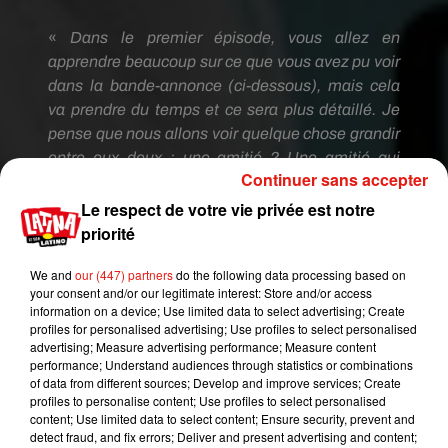
«
Dans le premier épisode, vous allez en
apprendre beaucoup sur ce que vous avez pu voir
dans la bande-annonce
(ci-dessous)
, mais cela
va prendre du temps et ce sera plus détaillé.
Je
pense que nous allons voir quelque chose grandir
entre eux deux :
une amitié ?
Une amitié qui
Continuer sans accepter
pourrait être plus ?
En ce moment, on ne le sait
pas encore.
Nous avons tourné six
Le respect de votre vie privée est notre
épisodes.
Nous allons certainement créer une
priorité
romance, mais dans quel sens, je ne sais pas
We and
our (447) partners
do the following data processing based on
encore
», confie-t-il à nos confrères
your consent and/or our legitimate interest: Store and/or access
d'
Entertainment
Tonight
.
information on a device; Use limited data to select advertising; Create
profiles for personalised advertising; Use profiles to select personalised
advertising; Measure advertising performance; Measure content
performance; Understand audiences through statistics or combinations
of data from different sources; Develop and improve services; Create
profiles to personalise content; Use profiles to select personalised
content; Use limited data to select content; Ensure security, prevent and
detect fraud, and fix errors; Deliver and present advertising and content;