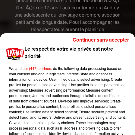
présentée comme la star de du reboot de
Gossip
Girl
. Âgée de 17 ans, l'actrice interprétera Audrey,
une adolescente qui envisage de rompre avec son
petit ami de longue date. Pour l'accompagner, les
téléspectateurs auront le plaisir de
découvrir
Whitney Peak
vue dans la série
Les
Continuer sans accepter
Nouvelles Aventures de Sabrina
diffusée sur
Le respect de votre vie privée est notre
Netflix,
Eli Brown
qui joue dans le spin-off
priorité
de
Pretty Little Liars
intitulé
The
Perfectionists
,
Johnathan Fernandez
de
Lethal
We and
our (447) partners
do the following data processing based on
Weapon
et
Jason Gotay
, comédien à Broadway,
your consent and/or our legitimate interest: Store and/or access
information on a device; Use limited data to select advertising; Create
d'après le site américain
Deadline
.
profiles for personalised advertising; Use profiles to select personalised
advertising; Measure advertising performance; Measure content
.
@EmilyAlynLind
is joining HBO Max's 'Gossip
performance; Understand audiences through statistics or combinations
Girl' reboot in a lead role.
@hbomax
of data from different sources; Develop and improve services; Create
pic.twitter.com/AVVF7OXfSe
profiles to personalise content; Use profiles to select personalised
content; Use limited data to select content; Ensure security, prevent and
— Deadline Hollywood (@DEADLINE)
March 2,
detect fraud, and fix errors; Deliver and present advertising and content;
2020
Save and communicate privacy choices. These technologies may
process personal data such as IP address and browsing data to offer
following functionalities: Identify devices based on information actively