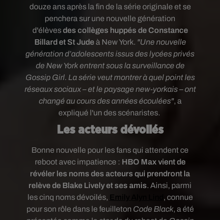
douze ans après la fin de la série originale et se
penchera sur une nouvelle génération
d'élèves
des collèges huppés de Constance
Billard et St Jude
à New York.
"Une nouvelle
génération d’adolescents issus des lycées privés
de New York entrent sous la surveillance de
Gossip Girl. La série veut montrer à quel point les
réseaux sociaux – et le paysage new-yorkais – ont
changé au cours des années écoulées
"
, a
expliqué l'un des scénaristes.
Les acteurs dévoilés
Bonne nouvelle pour les fans qui attendent ce
reboot avec impatience :
HBO Max vient de
révéler les noms des acteurs qui prendront la
relève de Blake Lively et ses amis
. Ainsi, parmi
les cinq noms dévoilés,
Emily Alyn Lind
, connue
pour son rôle dans le feuilleton
Code Black
, a été