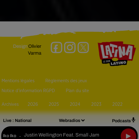
Design
Olivier
Varma
Mentions légales
Règlements des jeux
Notice d’information RGPD
Plan du site
Archives
2026
2025
2024
2023
2022
Live :
National
Webradios
Podcasts
Justin Wellington Feat. Small Jam
Iko Iko
-