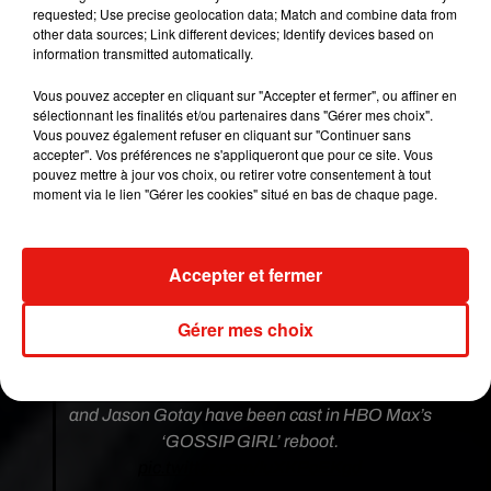
requested; Use precise geolocation data; Match and combine data from
other data sources; Link different devices; Identify devices based on
information transmitted automatically.
Vous pouvez accepter en cliquant sur "Accepter et fermer", ou affiner en
sélectionnant les finalités et/ou partenaires dans "Gérer mes choix".
Vous pouvez également refuser en cliquant sur "Continuer sans
accepter". Vos préférences ne s'appliqueront que pour ce site. Vous
pouvez mettre à jour vos choix, ou retirer votre consentement à tout
moment via le lien "Gérer les cookies" situé en bas de chaque page.
Voir cette publication sur Instagram
Accepter et fermer
by e in venice
Gérer mes choix
Une publication partagée par @
emilyalind
le
30 Janv. 2020 à 7 :11 PST
Whitney Peak, Eli Brown, Johnathan Fernandez
and Jason Gotay have been cast in HBO Max’s
‘GOSSIP GIRL’ reboot.
pic.twitter.com/IuXKPcEKgd