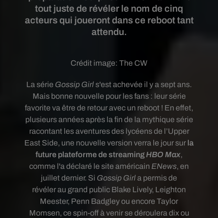
tout juste de révéler le nom de cinq
acteurs qui joueront dans ce reboot tant
attendu.
Crédit image:
The CW
La série
Gossip Girl
s'est achevée il y a sept ans.
Mais bonne nouvelle pour les fans :
leur série
favorite va être de retour avec un reboot ! En effet,
plusieurs années après la fin de la mythique série
racontant les aventures des lycéens de l’Upper
East Side, une nouvelle version verra le jour sur
la
future plateforme de streaming
HBO Max
,
comme l'a déclaré le site américain
ENews
, en
juillet dernier. Si
Gossip Girl
a permis de
révéler au grand public Blake Lively, Leighton
Meester, Penn Badgley ou encore Taylor
Momsen, ce spin-off à venir se déroulera dix ou