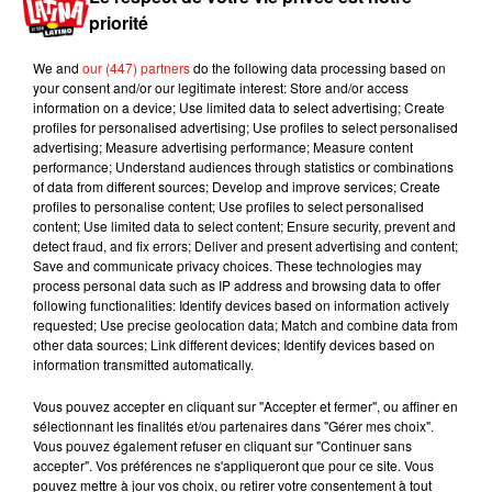
priorité
toute autre posture.
Grâce à cette première
affiche officielle, on découvre également la date
We and
our (447) partners
do the following data processing based on
de sortie de « Glass » :
le 18 janvier 2019.
La
your consent and/or our legitimate interest: Store and/or access
bande-annonce ne devrait donc plus tarder...
information on a device; Use limited data to select advertising; Create
profiles for personalised advertising; Use profiles to select personalised
But if you need your
#GlassMovie
fix before July
advertising; Measure advertising performance; Measure content
performance; Understand audiences through statistics or combinations
20th, here’s the world premiere of our teaser
of data from different sources; Develop and improve services; Create
poster.
pic.twitter.com/HsMa0bzR7N
profiles to personalise content; Use profiles to select personalised
content; Use limited data to select content; Ensure security, prevent and
— M. Night Shyamalan (@MNightShyamalan)
detect fraud, and fix errors; Deliver and present advertising and content;
29 juin 2018
Save and communicate privacy choices. These technologies may
process personal data such as IP address and browsing data to offer
Publié : 29 juin 2018 à 16h00 par Aurélie Amcn
following functionalities: Identify devices based on information actively
Mundo Latino
requested; Use precise geolocation data; Match and combine data from
other data sources; Link different devices; Identify devices based on
information transmitted automatically.
Guatemala : l'éruption du volcan
Vous pouvez accepter en cliquant sur "Accepter et fermer", ou affiner en
de Fuego est terminée
sélectionnant les finalités et/ou partenaires dans "Gérer mes choix".
Vous pouvez également refuser en cliquant sur "Continuer sans
accepter". Vos préférences ne s'appliqueront que pour ce site. Vous
pouvez mettre à jour vos choix, ou retirer votre consentement à tout