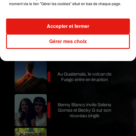
moment via le lien "Gérer les cookies" situé en bas de chaque page.
Le fourmilier géant fait son retour
en Argentine, et en pleine...
Accepter et fermer
Karol G dévoile la tracklist de
Gérer mes choix
son nouvel album… avec des
invités...
Au Guatemala, le volcan de
Fuego entre en éruption
Benny Blanco invite Selena
Gomez et Becky G sur son
nouveau single