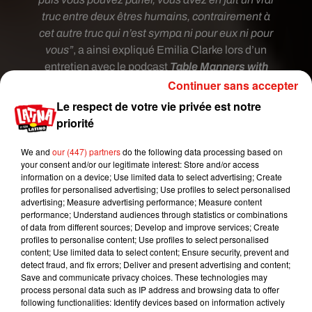
truc entre deux êtres humains, contrairement à
cet autre truc qui n’est sympa ni pour eux ni pour
vous”
, a ainsi expliqué Emilia Clarke lors d’un
entretien avec le podcast
Table Manners with
Continuer sans accepter
Jesse Ware
.
Le respect de votre vie privée est notre
priorité
We and
our (447) partners
do the following data processing based on
your consent and/or our legitimate interest: Store and/or access
information on a device; Use limited data to select advertising; Create
profiles for personalised advertising; Use profiles to select personalised
advertising; Measure advertising performance; Measure content
performance; Understand audiences through statistics or combinations
of data from different sources; Develop and improve services; Create
profiles to personalise content; Use profiles to select personalised
content; Use limited data to select content; Ensure security, prevent and
detect fraud, and fix errors; Deliver and present advertising and content;
Save and communicate privacy choices. These technologies may
Voir cette publication sur Instagram
process personal data such as IP address and browsing data to offer
This total legend @david.mumeni and his
following functionalities: Identify devices based on information actively