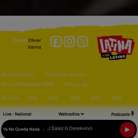
Design
Olivier
Varma
Mentions légales
Règlements des jeux
Notice d’information RGPD
Plan du site
Archives
2026
2025
2024
2023
2022
Live :
National
Webradios
Podcasts
J Salez & Derekvinci
Ya No Queda Nada
-