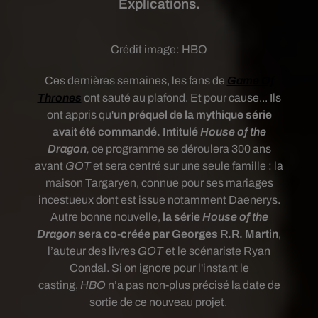
Explications.
Crédit image:
HBO
Ces dernières semaines, les fans de
Game Of
Thrones
ont sauté au plafond. Et pour cause... Ils
ont appris qu'
un préquel de la mythique série
avait été commandé. Intitulé
House of the
Dragon
,
ce programme se déroulera 300 ans
avant
GOT
et sera centré sur une seule famille : la
maison Targaryen, connue pour ses mariages
incestueux dont est issue notamment Daenerys.
Autre bonne nouvelle,
la série
House of the
Dragon
sera co-créée par Georges R.R. Martin
,
l’auteur des livres
GOT
et le scénariste Ryan
Condal. Si on ignore pour l'instant le
casting,
HBO
n’a pas non-plus précisé la date de
sortie de ce nouveau projet.