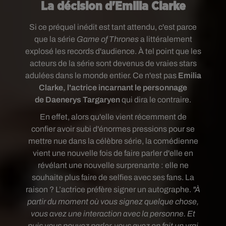
La décision d'Emilia Clarke
Si ce préquel inédit est tant attendu, c'est parce
que la série
Game of Thrones
a littéralement
explosé les records d'audience. À tel point que les
acteurs de la série sont devenus de vraies stars
adulées dans le monde entier. Ce n'est pas
Emilia
Clarke, l'actrice incarnant le personnage
de Daenerys Targaryen
qui dira le contraire.
En effet, alors qu'elle vient récemment de
confier avoir subi d'énormes pressions pour se
mettre nue dans la célèbre série, la comédienne
vient une nouvelle fois de faire parler d'elle en
révélant une nouvelle surprenante : elle ne
souhaite plus faire de selfies avec ses fans. La
raison ? L’actrice préfère signer un autographe.
"À
partir du moment où vous signez quelque chose,
vous avez une interaction avec la personne. Et
puis vous pouvez parler, vous avez en fait un vrai