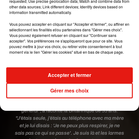
requested; Use precise geolocation data; Match and combine data from
ENORMOUS HEAD (so big it almost didn’t fit in
other data sources; Link different devices; Identify devices based on
this photo �xÂ) has his birthday today and I
information transmitted automatically.
have decided it should be a national (screw it
global) holiday to celebrate his brilliance. Or just
Vous pouvez accepter en cliquant sur "Accepter et fermer", ou affiner en
sélectionnant les finalités et/ou partenaires dans "Gérer mes choix".
eat a lot of cake. Whichever works. (We did
Vous pouvez également refuser en cliquant sur "Continuer sans
both) #birthdayboiii #love
accepter". Vos préférences ne s'appliqueront que pour ce site. Vous
#friendsforsolongwemustbeold #❤️
pouvez mettre à jour vos choix, ou retirer votre consentement à tout
moment via le lien "Gérer les cookies" situé en bas de chaque page.
Une publication partagée par @
emilia_clarke
le
13 Sept. 20
Cette décision radicale est intervenue après une
Accepter et fermer
crise de panique, survenue à l’aéroport il y a
quelques temps.
"Je marchais dans un aéroport
Gérer mes choix
quand j'ai soudainement commencé à avoir une
crise de panique provoquée par un épuisement
général"
, a raconté la Britannique de 33 ans.
"J’étais seule, j’étais au téléphone avec ma mère
et je lui disais : 'Je ne peux plus respirer, je ne
sais pas ce qui se passe'. Je suis là et les larmes