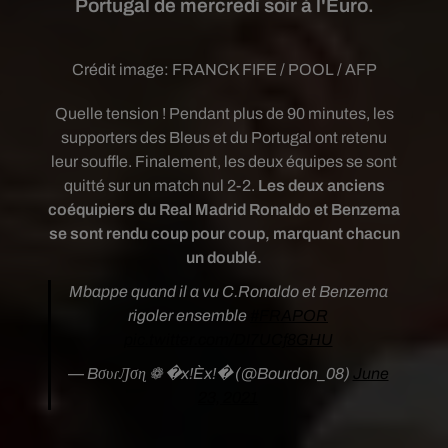
Portugal de mercredi soir à l'Euro.
Crédit image:
FRANCK FIFE / POOL / AFP
Quelle tension ! Pendant plus de 90 minutes, les
supporters des Bleus et du Portugal ont retenu
leur souffle. Finalement, les deux équipes se sont
quitté sur un match nul 2-2.
Les deux anciens
coéquipiers du Real Madrid Ronaldo et Benzema
se sont rendu coup pour coup, marquant chacun
un doublé.
Mbappe quand il a vu C.Ronaldo et Benzema
rigoler ensemble
#FRAPOR
pic.twitter.com/DI7UCf8GHU
— BσυɾԒσɳ ❁ �x!Èx!� (@Bourdon_08)
June
23, 2021