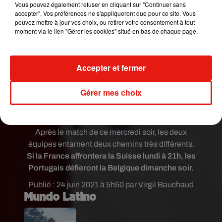
Vous pouvez également refuser en cliquant sur "Continuer sans
Ronaldo met son doublé également
accepter". Vos préférences ne s'appliqueront que pour ce site. Vous
pic.twitter.com/bI5AkpuGKm
pouvez mettre à jour vos choix, ou retirer votre consentement à tout
moment via le lien "Gérer les cookies" situé en bas de chaque page.
— Classis (@MarineClassis)
June 23, 2021
Karim Benzema a marqué et célébrer son but
avec Ronaldo comme au réal Madrid à l’époque
Accepter et fermer
�xÈ�xÈ�xÈ
pic.twitter.com/BMUkobJLd9
Gérer mes choix
— varan�xÊ 2.0 �xÈxÈ�x!Èx!Èx!Èx!Èx!Èx!
Èx�xÈ (@luca_varan)
June 23, 2021
Après le match de ce mercredi soir, les deux
équipes entament deux chemins très différents.
Si la France affrontera la Suisse lundi à 21h, les
Portugais défieront la Belgique dimanche soir.
Publié : 24 juin 2021 à 5h50 par Virgil Bauchaud
Mundo Latino