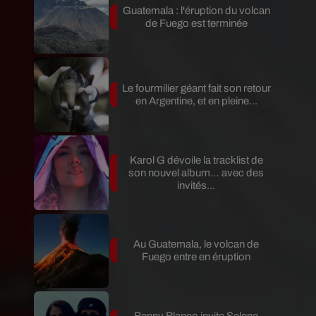
Guatemala : l'éruption du volcan
de Fuego est terminée
Le fourmilier géant fait son retour
en Argentine, et en pleine...
Karol G dévoile la tracklist de
son nouvel album… avec des
invités...
Au Guatemala, le volcan de
Fuego entre en éruption
Benny Blanco invite Selena