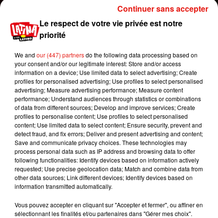
Continuer sans accepter
Le respect de votre vie privée est notre
priorité
Voir cette publication sur Instagram
We and
our (447) partners
do the following data processing based on
your consent and/or our legitimate interest: Store and/or access
Une publication partagée par Instant Foot (@instant_foot)
information on a device; Use limited data to select advertising; Create
profiles for personalised advertising; Use profiles to select personalised
advertising; Measure advertising performance; Measure content
performance; Understand audiences through statistics or combinations
D’autres ont choisi de retenir la complicité entre
of data from different sources; Develop and improve services; Create
les deux joueurs. Comme Classis, qui écrit
profiles to personalise content; Use profiles to select personalised
content; Use limited data to select content; Ensure security, prevent and
“Karim Benzema qui met le doublé pour
detect fraud, and fix errors; Deliver and present advertising and content;
l’anniversaire de Zidane (23 juin) dans un match
Save and communicate privacy choices. These technologies may
ou Ronaldo met son doublé également”
.
Varan
process personal data such as IP address and browsing data to offer
following functionalities: Identify devices based on information actively
2.0 lui n’a pas manqué de noter que les
requested; Use precise geolocation data; Match and combine data from
adversaires du soir ont presque célébré un but
other data sources; Link different devices; Identify devices based on
ensemble.
information transmitted automatically.
Karim Benzema qui met le doublé pour
Vous pouvez accepter en cliquant sur "Accepter et fermer", ou affiner en
l'anniversaire de Zidane dans un match ou
sélectionnant les finalités et/ou partenaires dans "Gérer mes choix".