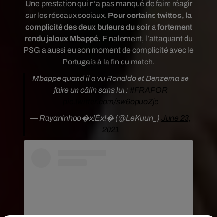
Une prestation qui n’a pas manqué de faire réagir
sur les réseaux sociaux.
Pour certains twittos, la
complicité des deux buteurs du soir a fortement
rendu jaloux Mbappé.
Finalement, l’attaquant du
PSG a aussi eu son moment de complicité avec le
Portugais à la fin du match.
Mbappe quand il a vu Ronaldo et Benzema se
faire un câlin sans lui :
#FRAPOR
pic.twitter.com/sw6opuoZjc
— Rayaninhoo�x!Èx!� (@LeKuun_)
June 23,
2021