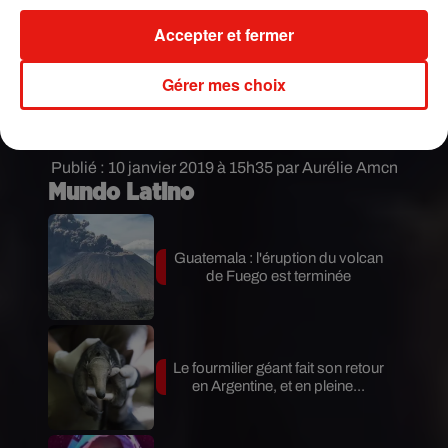
janvier 2019
Accepter et fermer
Our four generations all the way from India ;)
pic.twitter.com/uSjqqZ3Pjw
Gérer mes choix
— Hemant Mohapatra (@MohapatraHemant)
6 janvier 2019
Publié : 10 janvier 2019 à 15h35 par Aurélie Amcn
Mundo Latino
Guatemala : l'éruption du volcan
de Fuego est terminée
Le fourmilier géant fait son retour
en Argentine, et en pleine...