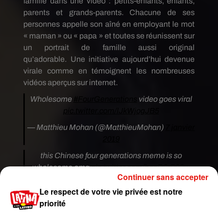
famille dans une vidéo :
petits-enfants, enfants,
parents et grands-parents.
Chacune de ses
personnes appelle son aîné en employant le mot
« maman » ou « papa » et toutes se réunissent sur
un portrait de famille aussi original
qu’adorable.
Une initiative aujourd’hui devenue
virale comme en témoignent les nombreuses
vidéos aperçus sur
internet
.
Wholesome
#FourGenerations
video goes viral
pic.twitter.com/lJkWjogJB5
— Matthieu Mohan (@MatthieuMohan)
7 janvier
2019
this Chinese four generations meme is so
wholesome omg
pic.twitter.com/bozR6rB93w
Continuer sans accepter
— kassy cho (@kassy)
4 janvier 2019
Le respect de votre vie privée est notre
the challenge involves four generations of
priorité
family members making an appearance so a