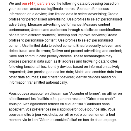
We and
our (447) partners
do the following data processing based on
son calls his dad who calls his dad who calls his
your consent and/or our legitimate interest: Store and/or access
dad
pic.twitter.com/Q6UrBlIbWH
information on a device; Use limited data to select advertising; Create
profiles for personalised advertising; Use profiles to select personalised
— kassy cho (@kassy)
4 janvier 2019
advertising; Measure advertising performance; Measure content
performance; Understand audiences through statistics or combinations
We are in Peru and had to do it!
of data from different sources; Develop and improve services; Create
#FourGenerations
#women
profiles to personalise content; Use profiles to select personalised
#JapanesePeruvian
content; Use limited data to select content; Ensure security, prevent and
detect fraud, and fix errors; Deliver and present advertising and content;
pic.twitter.com/LugajxaDBP
Save and communicate privacy choices. These technologies may
process personal data such as IP address and browsing data to offer
— cin mohr (@cin_mohr)
6 janvier 2019
following functionalities: Identify devices based on information actively
We're visiting my grandmother this weekend
requested; Use precise geolocation data; Match and combine data from
other data sources; Link different devices; Identify devices based on
and used the opportunity to make a Norwegian
information transmitted automatically.
version �x�
#FourGenerations
#Mamma
pic.twitter.com/He8gMyCkhO
Vous pouvez accepter en cliquant sur "Accepter et fermer", ou affiner en
sélectionnant les finalités et/ou partenaires dans "Gérer mes choix".
— Jannicke (@JannickesArt)
5 janvier 2019
Vous pouvez également refuser en cliquant sur "Continuer sans
accepter". Vos préférences ne s'appliqueront que pour ce site. Vous
Hej mor! from Denmark
#fourgenerations
pouvez mettre à jour vos choix, ou retirer votre consentement à tout
pic.twitter.com/Dfhv6jrJxa
moment via le lien "Gérer les cookies" situé en bas de chaque page.
— Alex Neuman (@alexanderneuman)
6