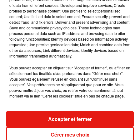
of data from different sources; Develop and improve services; Create
menti à tous, il n’y avait aucune raison de ne pas
profiles to personalise content; Use profiles to select personalised
rendre cette histoire publique »
.
content; Use limited data to select content; Ensure security, prevent and
detect fraud, and fix errors; Deliver and present advertising and content;
Save and communicate privacy choices. These technologies may
process personal data such as IP address and browsing data to offer
following functionalities: Identify devices based on information actively
requested; Use precise geolocation data; Match and combine data from
other data sources; Link different devices; Identify devices based on
information transmitted automatically.
Vous pouvez accepter en cliquant sur "Accepter et fermer", ou affiner en
sélectionnant les finalités et/ou partenaires dans "Gérer mes choix".
Vous pouvez également refuser en cliquant sur "Continuer sans
accepter". Vos préférences ne s'appliqueront que pour ce site. Vous
pouvez mettre à jour vos choix, ou retirer votre consentement à tout
moment via le lien "Gérer les cookies" situé en bas de chaque page.
Accepter et fermer
Publié : 17 mai 2018 à 14h50 par Aurélie Amcn
Gérer mes choix
Mundo Latino