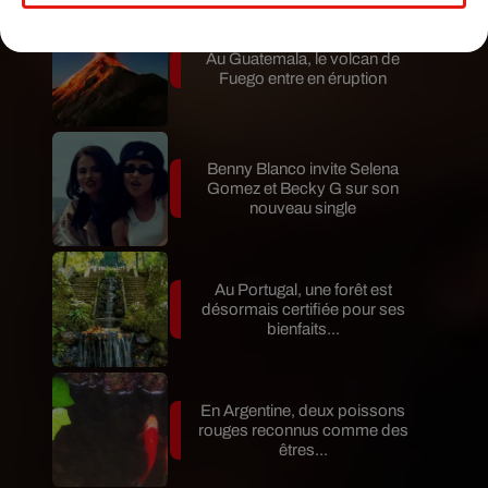
Au Guatemala, le volcan de
Fuego entre en éruption
Benny Blanco invite Selena
Gomez et Becky G sur son
nouveau single
Au Portugal, une forêt est
désormais certifiée pour ses
bienfaits...
En Argentine, deux poissons
rouges reconnus comme des
êtres...