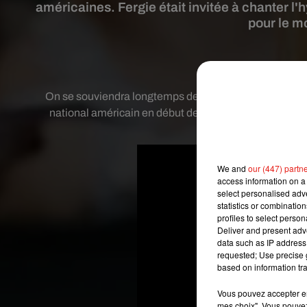
américaines. Fergie était invitée à chanter l
pour le m
Crédit imag
On se souviendra longtemps de la prestation de l’anc
national américain en début de rencontre du All-Star G
We and
our (447) partn
access information on a 
select personalised ad
statistics or combinatio
profiles to select person
Deliver and present adv
data such as IP address 
requested; Use precise g
based on information tra
Vous pouvez accepter en 
mes choix". Vous pouvez