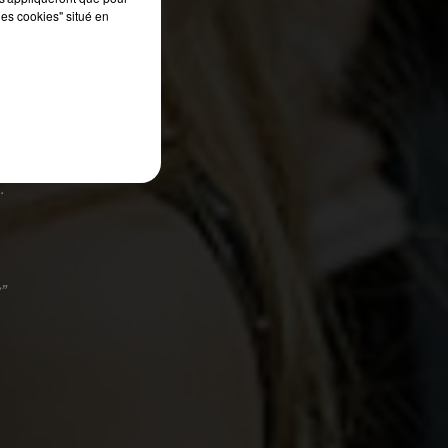
les cookies" situé en
n
.
y”