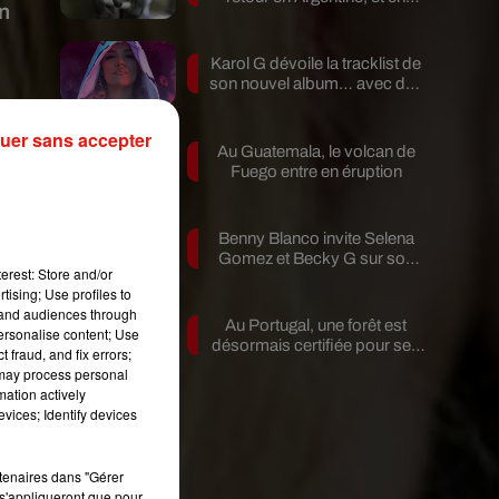
on
pleine...
Karol G dévoile la tracklist de
son nouvel album… avec des
invités...
uer sans accepter
Au Guatemala, le volcan de
Fuego entre en éruption
Benny Blanco invite Selena
Gomez et Becky G sur son
erest: Store and/or
nouveau single
tising; Use profiles to
tand audiences through
Au Portugal, une forêt est
personalise content; Use
désormais certifiée pour ses
 fraud, and fix errors;
bienfaits...
 may process personal
mation actively
vices; Identify devices
rtenaires dans "Gérer
s'appliqueront que pour