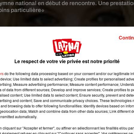
'hymne national en début de rencontre. Une prestati
oins particulière⬦
e:
Fergie - Wikimedia
Contin
ienne chanteuse des Black Eyed Peas. Invitée à chanter l’hymne
ame, Fergie a pris le choix d’en faire une version sexy et limite
jazzy…
Le respect de votre vie privée est notre priorité
ers
do the following data processing based on your consent and/or our legitimate int
device; Use limited data to select advertising; Create profiles for personalised adver
vertising; Measure advertising performance; Measure content performance; Unders
ns of data from different sources; Develop and improve services; Create profiles to 
alised content; Use limited data to select content; Ensure security, prevent and detect
ertising and content; Save and communicate privacy choices. These technologies
and browsing data to offer following functionalities: Identify devices based on infor
eolocation data; Match and combine data from other data sources; Link different de
nsmitted automatically.
cliquant sur "Accepter et fermer", ou affiner en sélectionnant les finalités et/ou pa
 également refuser en cliquant sur "Continuer sans accepter". Vos préférences ne 