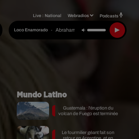
Live :
National
Webradios
Podcasts
Abraham Mateo Feat. Farruko Feat. Ch
-
Loco Enamorado
Mundo Latino
Guatemala : l'éruption du
volcan de Fuego est terminée
Le fourmilier géant fait son
retour en Argentine, et en