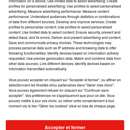
information on a device; Use limited data to select advertising; Create
profiles for personalised advertising; Use profiles to select personalised
gondoles. Mais même aux portes de paris, des
advertising; Measure advertising performance; Measure content
campings naturistes et familiaux existent.
performance; Understand audiences through statistics or combinations
of data from different sources; Develop and improve services; Create
Publié : 3 août 2018 à 8h24 par Maud Tambellini
profiles to personalise content; Use profiles to select personalised
Mundo Latino
content; Use limited data to select content; Ensure security, prevent and
detect fraud, and fix errors; Deliver and present advertising and content;
Save and communicate privacy choices. These technologies may
process personal data such as IP address and browsing data to offer
Guatemala : l'éruption du volcan
following functionalities: Identify devices based on information actively
de Fuego est terminée
requested; Use precise geolocation data; Match and combine data from
other data sources; Link different devices; Identify devices based on
information transmitted automatically.
Vous pouvez accepter en cliquant sur "Accepter et fermer", ou affiner en
Le fourmilier géant fait son retour
sélectionnant les finalités et/ou partenaires dans "Gérer mes choix".
en Argentine, et en pleine...
Vous pouvez également refuser en cliquant sur "Continuer sans
accepter". Vos préférences ne s'appliqueront que pour ce site. Vous
pouvez mettre à jour vos choix, ou retirer votre consentement à tout
moment via le lien "Gérer les cookies" situé en bas de chaque page.
Karol G dévoile la tracklist de
son nouvel album… avec des
invités...
Accepter et fermer