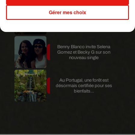
Gérer mes choix
Au Guatemala, le volcan de
Fuego entre en éruption
Benny Blanco invite Selena
Gomez et Becky G sur son
nouveau single
Au Portugal, une forêt est
désormais certifiée pour ses
bienfaits...