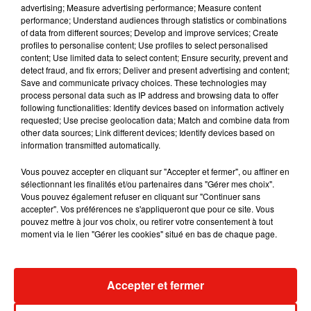
advertising; Measure advertising performance; Measure content
performance; Understand audiences through statistics or combinations
of data from different sources; Develop and improve services; Create
profiles to personalise content; Use profiles to select personalised
content; Use limited data to select content; Ensure security, prevent and
detect fraud, and fix errors; Deliver and present advertising and content;
Une enquête pour meurtre est
Save and communicate privacy choices. These technologies may
ouverte
process personal data such as IP address and browsing data to offer
following functionalities: Identify devices based on information actively
requested; Use precise geolocation data; Match and combine data from
Toujours d'après les témoins, l'homme, à moitié
other data sources; Link different devices; Identify devices based on
vêtu, se serait relevé pour retourner faire la fête.
information transmitted automatically.
La police avait dans un premier temps conclu que
sa compagne avait été tuée par le poids de la
Vous pouvez accepter en cliquant sur "Accepter et fermer", ou affiner en
sélectionnant les finalités et/ou partenaires dans "Gérer mes choix".
télévision mais, les images de la scène révélaient
Vous pouvez également refuser en cliquant sur "Continuer sans
d'autres indices. Après investigation, la police
accepter". Vos préférences ne s'appliqueront que pour ce site. Vous
aurait déduit que le couple faisait bien l'amour
pouvez mettre à jour vos choix, ou retirer votre consentement à tout
moment via le lien "Gérer les cookies" situé en bas de chaque page.
avant de tomber. Deux autres hommes se
trouvaient également dans l'appartement au
moment des faits. Une enquête pour meurtre est
Accepter et fermer
donc ouverte.
Publié : 20 juillet 2019 à 14h45 par Marjorie