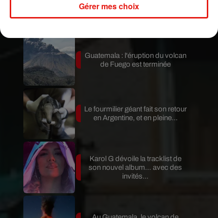
Gérer mes choix
Raynaud
Mundo Latino
Guatemala : l'éruption du volcan
de Fuego est terminée
Le fourmilier géant fait son retour
en Argentine, et en pleine...
Karol G dévoile la tracklist de
son nouvel album… avec des
invités...
Au Guatemala, le volcan de