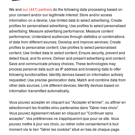
Pornhub. Et il y aussi eu une hausse des
We and
our (447) partners
do the following data processing based on
demandes pour des vidéos avec des personnes
your consent and/or our legitimate interest: Store and/or access
information on a device; Use limited data to select advertising; Create
de nationalité coréenne, russe mais aussi
profiles for personalised advertising; Use profiles to select personalised
norvégienne. En revanche les athlètes français
advertising; Measure advertising performance; Measure content
n’ont pas l’air de donner plus envie que ça!
performance; Understand audiences through statistics or combinations
of data from different sources; Develop and improve services; Create
profiles to personalise content; Use profiles to select personalised
content; Use limited data to select content; Ensure security, prevent and
Publié : 20 février 2018 à 9h44 par Maud
detect fraud, and fix errors; Deliver and present advertising and content;
Tambellini
Save and communicate privacy choices. These technologies may
process personal data such as IP address and browsing data to offer
Mundo Latino
following functionalities: Identify devices based on information actively
requested; Use precise geolocation data; Match and combine data from
other data sources; Link different devices; Identify devices based on
Le fourmilier géant fait son retour
information transmitted automatically.
en Argentine, et en pleine...
Vous pouvez accepter en cliquant sur "Accepter et fermer", ou affiner en
sélectionnant les finalités et/ou partenaires dans "Gérer mes choix".
Vous pouvez également refuser en cliquant sur "Continuer sans
accepter". Vos préférences ne s'appliqueront que pour ce site. Vous
Karol G dévoile la tracklist de
pouvez mettre à jour vos choix, ou retirer votre consentement à tout
son nouvel album… avec des
moment via le lien "Gérer les cookies" situé en bas de chaque page.
invités...