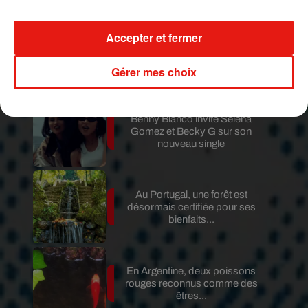
Accepter et fermer
Au Guatemala, le volcan de
Fuego entre en éruption
Gérer mes choix
Benny Blanco invite Selena
Gomez et Becky G sur son
nouveau single
Au Portugal, une forêt est
désormais certifiée pour ses
bienfaits...
En Argentine, deux poissons
rouges reconnus comme des
êtres...