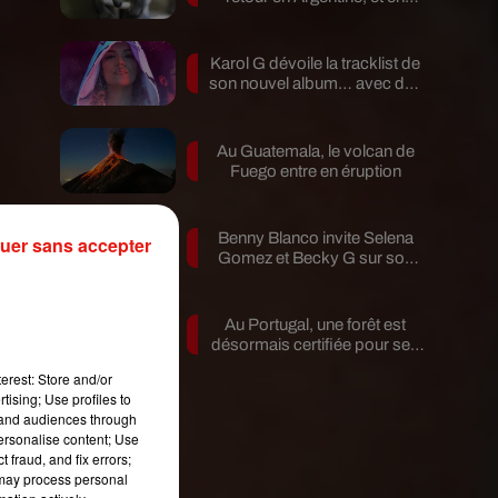
pleine...
é
Karol G dévoile la tracklist de
son nouvel album… avec des
invités...
Au Guatemala, le volcan de
Fuego entre en éruption
ti
Benny Blanco invite Selena
uer sans accepter
Gomez et Becky G sur son
r
nouveau single
l
t
Au Portugal, une forêt est
désormais certifiée pour ses
bienfaits...
es
erest: Store and/or
tising; Use profiles to
tand audiences through
personalise content; Use
 fraud, and fix errors;
ir
 may process personal