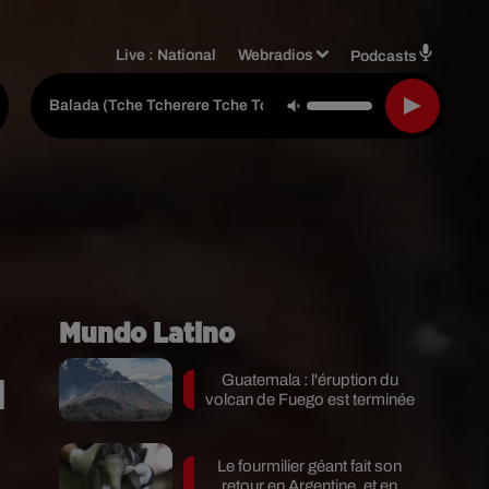
Live :
National
Webradios
Podcasts
Gusttavo Lima
-
Balada (tche Tcherere Tche Tche) (live)
Mundo Latino
u
Guatemala : l'éruption du
volcan de Fuego est terminée
Le fourmilier géant fait son
retour en Argentine, et en