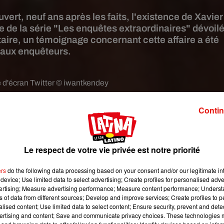
uvert, neuf ans après les faits, l'existence de Xavier
 de la série "Les enquêtes extraordinaires" dévoil
taire, un témoignage concernant cette affaire a été
 aux enquêteurs.
 d'écran Twitter © iwantkendey
ntières.
Après
un documentaire à propos de l’affaire Grégory
, sor
Contin
ier, un épisode dédié à l’homme le plus recherché de France, Xavie
 Mysteries – Les Enquêtes extraordinaires
. Si depuis le 21 avri
ont de Ligonnès, de ses enfants Arthur, Thomas, Anne et Benoî
Le respect de votre vie privée est notre priorité
l suspect Xavier Dupont de Ligonnès est introuvable
, le monde
 pas l'affaire, ont été très nombreux à exprimer leur effroi sur l
ers
do the following data processing based on your consent and/or our legitimate int
eaux sociaux.
device; Use limited data to select advertising; Create profiles for personalised adver
vertising; Measure advertising performance; Measure content performance; Unders
nès retrouvé aux États-Unis ?
ns of data from different sources; Develop and improve services; Create profiles to 
alised content; Use limited data to select content; Ensure security, prevent and detect
erry Dunn Meurer, le producteur exécutif de la série, a affirmé avo
ertising and content; Save and communicate privacy choices. These technologies