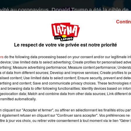
vité au coronavirus, Donald Trump a été la cible de
iaux. Twitter a calmé le jeu en rappelant qu'il éta
Contin
iter la mort de quelqu'un.
t image:
Pexels
Le respect de votre vie privée est notre priorité
 tweet, le président américain annonçait sa positivité au Covid-1
ers
do the following data processing based on your consent and/or our legitimate int
avité de l’épidémie et ne portant pas de masque a passé le week
device; Use limited data to select advertising; Create profiles for personalised adver
vertising; Measure advertising performance; Measure content performance; Unders
Mais il n’en fallait pas plus aux internautes pour s’emballer.
ns of data from different sources; Develop and improve services; Create profiles to 
alised content; Use limited data to select content; Ensure security, prevent and detect
 ont rapidement réagi à la nouvelle aux quatre coins du monde.
ertising and content; Save and communicate privacy choices. These technologies
and browsing data to offer following functionalities: Identify devices based on infor
« Vous ne pouvez pas dire tout haut que vous espérez que Trum
eolocation data; Match and combine data from other data sources; Link different de
utres twittos ont été un peu plus directs, souhaitant plus ou moin
nsmitted automatically.
si de rares personnes ont essayé de temporiser.
cliquant sur "Accepter et fermer", ou affiner en sélectionnant les finalités et/ou pa
e même l’impression qu’il y a un avant où l’on applaudissait ls
 également refuser en cliquant sur "Continuer sans accepter". Vos préférences ne 
tre à jour vos choix, ou retirer votre consentement à tout moment via le lien "Gérer 
où l’on va applaudir le Covid pour les pers qu’il tue. On va me di
n rigole » mais qd même