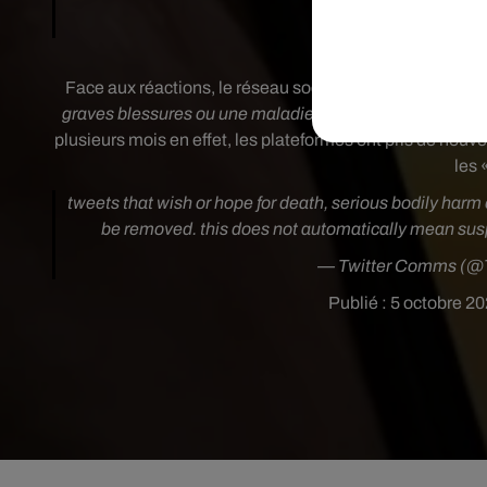
— Shirley (@Shi
Face aux réactions, le réseau social a décidé de réagir
graves blessures ou une maladie mortelle contre n’impor
plusieurs mois en effet, les plateformes ont pris de nouve
les 
tweets that wish or hope for death, serious bodily harm
be removed. this does not automatically mean su
— Twitter Comms (@
Publié : 5 octobre 2