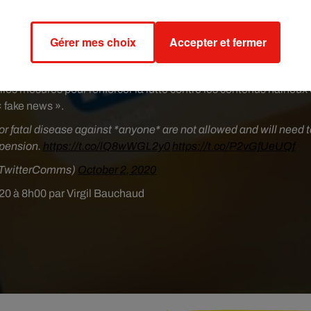
rleyAlmCh)
October 5, 2020
Gérer mes choix
Accepter et fermer
, rappelant que
« les tweets qui souhaitent ou espèrent la mort, d
te qui ne sont pas autorisés et devront être supprimés ».
Depui
lles mesures pour renforcer la lutte contre les contenus haineux 
« fake news ».
 or fatal disease against *anyone* are not allowed and will need 
spension.
https://t.co/lQ8wWGL2y0
https://t.co/P2vGfUeUQf
TwitterComms)
October 2, 2020
020 à 8h00 par Virgil Bauchaud