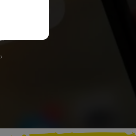
e
s
et
to