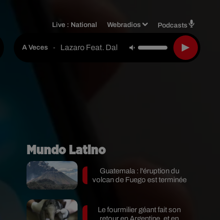
Live :
National
Webradios
Podcasts
Lazaro Feat. Dalia
-
A Veces
Mundo Latino
Guatemala : l'éruption du
volcan de Fuego est terminée
Le fourmilier géant fait son
retour en Argentine, et en