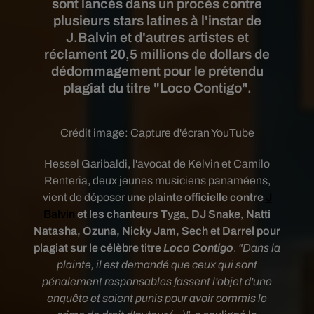
sont lancés dans un procès contre
plusieurs stars latines à l'instar de
J.Balvin et d'autres artistes et
réclament 20,5 millions de dollars de
dédommagement pour le prétendu
plagiat du titre "Loco Contigo".
Crédit image:
Capture d'écran YouTube
Hessel Garibaldi, l'avocat de Kelvin et Camilo
Renteria, deux jeunes musiciens panaméens,
vient de déposer
une plainte officielle contre
J
Balvin
et les chanteurs Tyga, DJ Snake, Natti
Natasha, Ozuna, Nicky Jam, Sech et Darrel pour
plagiat sur le célèbre titre
Loco Contigo
.
"
Dans la
plainte, il est demandé que ceux qui sont
pénalement responsables fassent l'objet d'une
enquête et soient punis pour avoir commis le