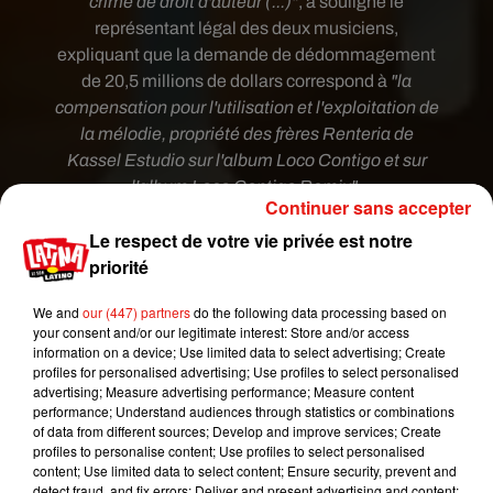
crime de droit d'auteur (...)"
, a souligné le
représentant légal des deux musiciens,
expliquant que la demande de dédommagement
de 20,5 millions de dollars correspond à
"
la
compensation pour l'utilisation et l'exploitation de
la mélodie, propriété des frères Renteria de
Kassel Estudio sur l'album Loco Contigo et sur
l'album Loco Contigo Remix".
Continuer sans accepter
Le respect de votre vie privée est notre
priorité
We and
our (447) partners
do the following data processing based on
your consent and/or our legitimate interest: Store and/or access
information on a device; Use limited data to select advertising; Create
profiles for personalised advertising; Use profiles to select personalised
advertising; Measure advertising performance; Measure content
performance; Understand audiences through statistics or combinations
of data from different sources; Develop and improve services; Create
profiles to personalise content; Use profiles to select personalised
content; Use limited data to select content; Ensure security, prevent and
detect fraud, and fix errors; Deliver and present advertising and content;