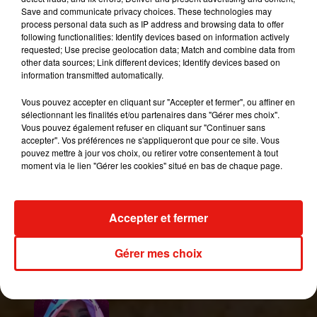
Save and communicate privacy choices. These technologies may
process personal data such as IP address and browsing data to offer
following functionalities: Identify devices based on information actively
requested; Use precise geolocation data; Match and combine data from
other data sources; Link different devices; Identify devices based on
Si aucun des mis en cause n'a pris la parole à ce
information transmitted automatically.
sujet, l
es plaignants soulignent quant à eux que la
chanson originale, baptisée initialement
Loco
Vous pouvez accepter en cliquant sur "Accepter et fermer", ou affiner en
with you
date de 2017 et a été créée par les
sélectionnant les finalités et/ou partenaires dans "Gérer mes choix".
Vous pouvez également refuser en cliquant sur "Continuer sans
frères
Renteria
pour un artiste jamaïcain.
Le
accepter". Vos préférences ne s'appliqueront que pour ce site. Vous
parquet dénonce ainsi une usurpation
pouvez mettre à jour vos choix, ou retirer votre consentement à tout
intellectuelle. Affaire à suivre, donc !
moment via le lien "Gérer les cookies" situé en bas de chaque page.
Publié : 23 octobre 2020 à 16h20 par A.L.
Mundo Latino
Accepter et fermer
Gérer mes choix
Le fourmilier géant fait son retour
en Argentine, et en pleine...