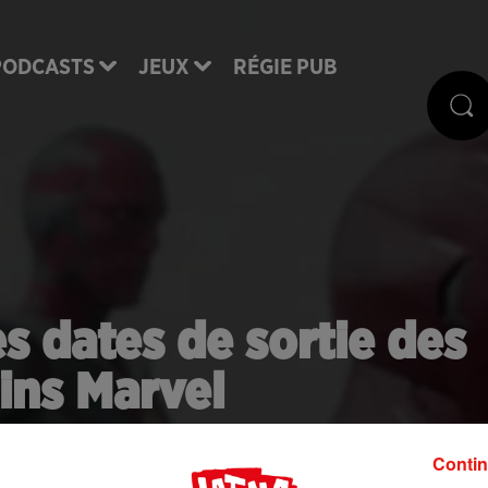
PODCASTS
JEUX
RÉGIE PUB
s dates de sortie des
ins Marvel
Contin
 de sortie de ses projets Marvel, pour le plus grand