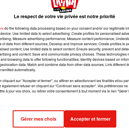
ur des fans.
Le respect de votre vie privée est notre priorité
Capture d'écran Twitter
ers
do the following data processing based on your consent and/or our legitimate int
device; Use limited data to select advertising; Create profiles for personalised adver
lus tôt cette année, on n’aura pas attendu bien longtemps avan
vertising; Measure advertising performance; Measure content performance; Unders
nematic Universe ». Comptabilisant d’ores et déjà 23 films au
ns of data from different sources; Develop and improve services; Create profiles to 
 développer à vitesse grand V les prochaines années à venir.
alised content; Use limited data to select content; Ensure security, prevent and detect
ertising and content; Save and communicate privacy choices. These technologies
rier bien chargé
and browsing data to offer following functionalities: Identify devices based on infor
eolocation data; Match and combine data from other data sources; Link different de
uper-héros pourront découvrir le film Black Widow dès le 1er ma
nsmitted automatically.
nsuite marquée par les sorties respectives de Shang Chi and the
cliquant sur "Accepter et fermer", ou affiner en sélectionnant les finalités et/ou pa
 the Multiverse of Madness le 7 mai, Spider-Man 3 durant l’été (1
 également refuser en cliquant sur "Continuer sans accepter". Vos préférences ne 
es salles obscures dès le 5 novembre. On aurait pu s’arrêter là ma
tre à jour vos choix, ou retirer votre consentement à tout moment via le lien "Gérer 
22, 4 longs-métrages sont déjà planifiés : Black Panther 2 pour 
ment, programmés pour les 18 février, 29 juillet et 7 octobre. On
s moins de 4 films Marvel verront le jour, respectivement les 
 les suppositions vont bon train, on imagine qu’il y aura dans le lot
Gérer mes choix
Accepter et fermer
ou encore Guardians of the Galaxy 3 !