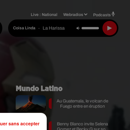
Live :
National
Webradios
Podcasts
La Harissa
-
Coisa Linda
Mundo Latino
Au Guatemala, le volcan de
Fuego entre en éruption
uer sans accepter
Benny Blanco invite Selena
Gomez et Becky G sur son