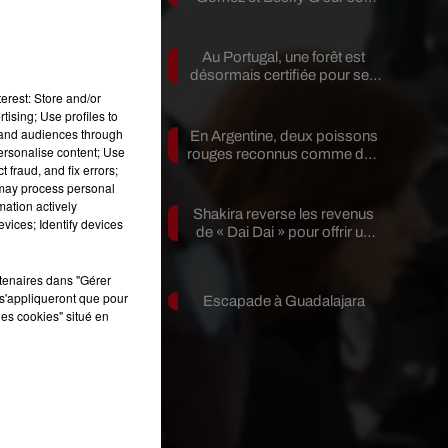
nouveau single
Au Portugal, une forêt est
désormais certifiée pour ses
bienfaits...
erest: Store and/or
tising; Use profiles to
t
tand audiences through
En Argentine, deux poissons
personalise content; Use
rouges reconnus comme des
 fraud, and fix errors;
êtres...
 may process personal
mation actively
Shakira reverse les revenus
vices; Identify devices
de « Dai Dai » pour offrir un
i
avenir...
rtenaires dans "Gérer
6
s'appliqueront que pour
Escapade à Guadalajara
is
les cookies" situé en
le
17