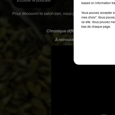
Écouter le podcast
based on information tra
Vous pouvez accepter en 
Pour découvrir le salon zen, vous pouvez retirer vos invit
mes choix". Vous pouvez
ce site. Vous pouvez met
bas de chaque page.
Chronique diffusée le 27 septembre 
À retrouver sur l'antenne de radi