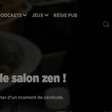
PODCASTS
JEUX
RÉGIE PUB
le salon zen !
iter d'un moment de zénitude.