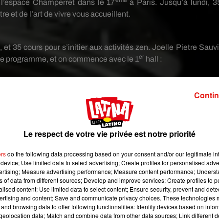
ème
 l’espace Champerret dans le 17
à Paris. Jusqu’à lundi, 3
 et de l’art de vivre vous accueillent.
et 35 cours pour s’initier aux activités zen. Joelle Pietre Sauvi
er
te le programme, et on commence avec le 1
hall :
Contin
personnel :
Le respect de votre vie privée est notre priorité
ers
do the following data processing based on your consent and/or our legitimate int
device; Use limited data to select advertising; Create profiles for personalised adver
vertising; Measure advertising performance; Measure content performance; Unders
ns of data from different sources; Develop and improve services; Create profiles to 
alised content; Use limited data to select content; Ensure security, prevent and detect
ertising and content; Save and communicate privacy choices. These technologies
and browsing data to offer following functionalities: Identify devices based on infor
eolocation data; Match and combine data from other data sources; Link different de