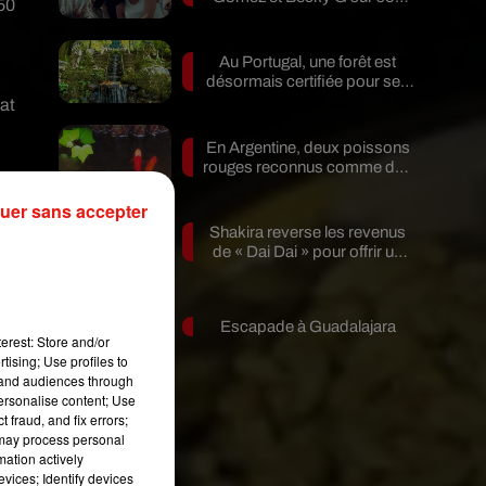
50
nouveau single
Au Portugal, une forêt est
désormais certifiée pour ses
bienfaits...
at
En Argentine, deux poissons
rouges reconnus comme des
êtres...
uer sans accepter
Shakira reverse les revenus
de « Dai Dai » pour offrir un
avenir...
Escapade à Guadalajara
erest: Store and/or
tising; Use profiles to
tand audiences through
personalise content; Use
 fraud, and fix errors;
 may process personal
mation actively
vices; Identify devices