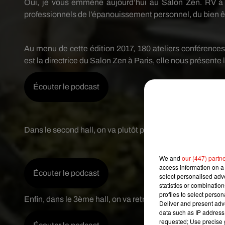
Oui, je vous emmène aujourd’hui au Salon Zen. RV à
professionnels de l’épanouissement personnel, du bien être
Au menu de cette édition 2017, 180 ateliers conférences, 
est la directrice du Salon Zen à Paris, elle nous présen
Écouter le podcast
Dans le second hall, on va plutôt parler épanouissement 
We and
our (447) partn
access information on a 
Écouter le podcast
select personalised ad
statistics or combinatio
profiles to select person
Enfin, dans le 3ème hall, on va retrouver l’espace zen :
Deliver and present adv
data such as IP address 
requested; Use precise g