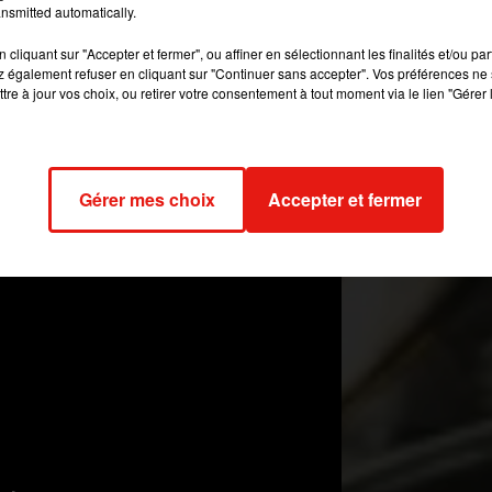
nsmitted automatically.
cliquant sur "Accepter et fermer", ou affiner en sélectionnant les finalités et/ou pa
ations gratuites sur
le site de l’évènement
.
 également refuser en cliquant sur "Continuer sans accepter". Vos préférences ne 
tre à jour vos choix, ou retirer votre consentement à tout moment via le lien "Gérer 
2017 dans les "bons plans latinos" de Jérôme.
o Latina du lundi au vendredi à 12h et 18h.
Gérer mes choix
Accepter et fermer