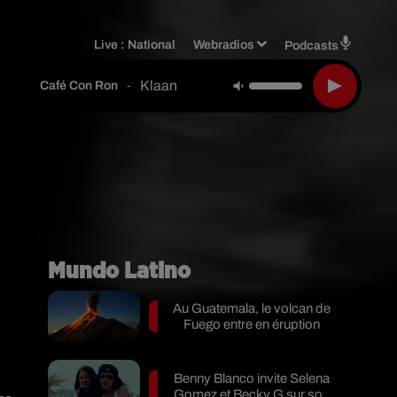
Live :
National
Webradios
Podcasts
Klaan
-
Café Con Ron
Mundo Latino
Au Guatemala, le volcan de
Fuego entre en éruption
Benny Blanco invite Selena
Gomez et Becky G sur son