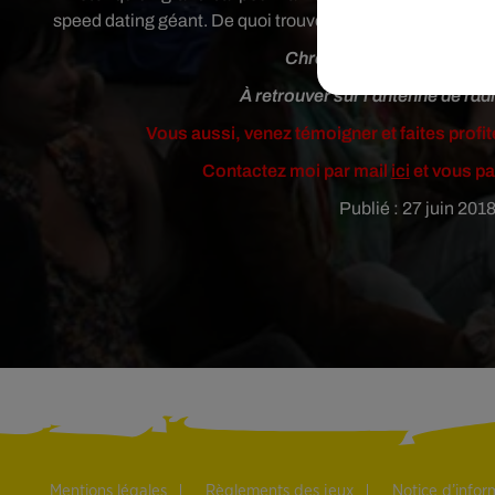
speed dating géant. De quoi trouver peut-être chaussure à
Chronique diffusée dans l
À retrouver sur l'antenne de radi
Vous aussi, venez témoigner et faites profit
Contactez moi par mail
ici
et vous pa
Publié : 27 juin 20
Mentions légales
Règlements des jeux
Notice d’info