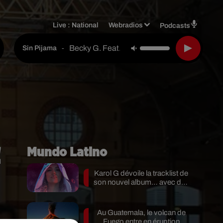
Live :
National
Webradios
Podcasts
Becky G. Feat. Natti Natasha
-
Sin Pijama
!
Mundo Latino
Karol G dévoile la tracklist de
son nouvel album… avec des
invités...
Au Guatemala, le volcan de
Fuego entre en éruption