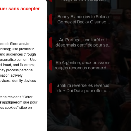
uer sans accepter
un
Benny Blanco invite Selena
ot
Gomez et Becky G sur son
nouveau single
Au Portugal, une forêt est
erest: Store and/or
désormais certifiée pour ses
tising; Use profiles to
bienfaits...
tand audiences through
personalise content; Use
En Argentine, deux poissons
 fraud, and fix errors;
rouges reconnus comme des
 may process personal
êtres...
mation actively
vices; Identify devices
Shakira reverse les revenus
de « Dai Dai » pour offrir un
avenir...
rtenaires dans "Gérer
s'appliqueront que pour
les cookies" situé en
un