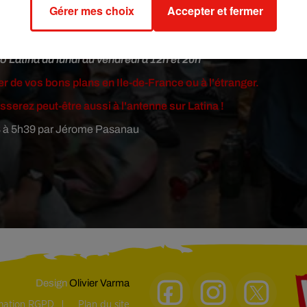
Gérer mes choix
Accepter et fermer
 votre pied !
es "bons plans latinos" de Jérôme.
o Latina du lundi au vendredi à 12h et 20h
er de vos bons plans en Ile-de-France ou à l'étranger.
sserez peut-être aussi à l'antenne sur Latina !
18 à 5h39 par Jérome Pasanau
Design
Olivier Varma
rmation RGPD
Plan du site