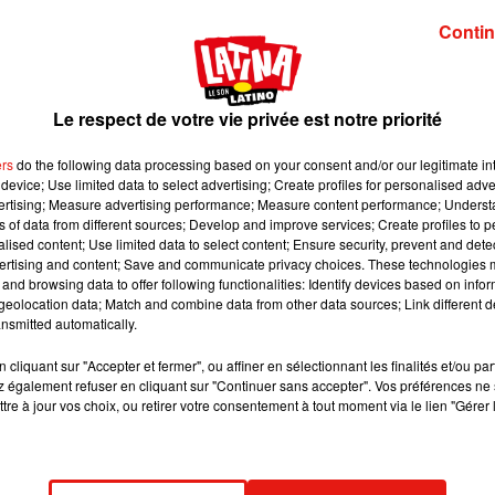
un Foot Festival / Le 104
Contin
du monde de football 2018 en Russie, le Centquatre organise 
ème
ochain, rendez-vous dans le 18
arrondissement pour
le Fun Fo
-être encore sauvé du foot : le jeu, l’humour et les rires !
Le respect de votre vie privée est notre priorité
nous présente le concept :
ers
do the following data processing based on your consent and/or our legitimate int
device; Use limited data to select advertising; Create profiles for personalised adver
vertising; Measure advertising performance; Measure content performance; Unders
ns of data from different sources; Develop and improve services; Create profiles to 
alised content; Use limited data to select content; Ensure security, prevent and detect
rès spéciales. Explications :
ertising and content; Save and communicate privacy choices. These technologies
and browsing data to offer following functionalities: Identify devices based on infor
eolocation data; Match and combine data from other data sources; Link different de
nsmitted automatically.
cliquant sur "Accepter et fermer", ou affiner en sélectionnant les finalités et/ou pa
r en binôme les vrais matchs en live sur écran géant :
 également refuser en cliquant sur "Continuer sans accepter". Vos préférences ne 
tre à jour vos choix, ou retirer votre consentement à tout moment via le lien "Gérer 
ssi prévu pour clore ce week-end complètement décalé. Ainsi qu’