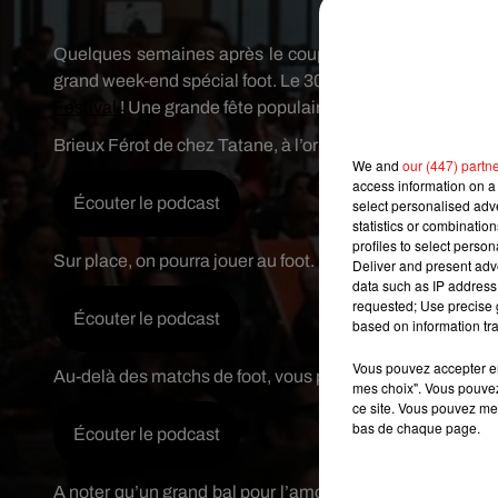
Crédit image:
F
Quelques semaines après le coup d'envoi de la coupe 
er
grand week-end spécial foot. Le 30 juin et le 1
juillet pr
Festival
! Une grande fête populaire pour sauver ce qui peut
Brieux Férot de chez Tatane, à l’origine de l’événement, 
We and
our (447) partn
access information on a 
Écouter le podcast
select personalised ad
statistics or combinatio
profiles to select person
Sur place, on pourra jouer au foot. Mais avec des règles t
Deliver and present adv
data such as IP address 
requested; Use precise g
Écouter le podcast
based on information tra
Vous pouvez accepter en 
Au-delà des matchs de foot, vous pourrez aussi commente
mes choix". Vous pouvez
ce site. Vous pouvez met
bas de chaque page.
Écouter le podcast
A noter qu’un grand bal pour l’amour du sport est lui au