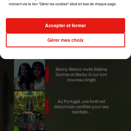
moment via le lien "Gérer les cookies" situé en bas de chaque page.
Karol G dévoile la tracklist de
son nouvel album… avec des
invités...
Accepter et fermer
Gérer mes choix
Au Guatemala, le volcan de
Fuego entre en éruption
Benny Blanco invite Selena
Gomez et Becky G sur son
nouveau single
Au Portugal, une forêt est
désormais certifiée pour ses
bienfaits...