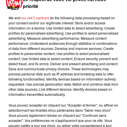
habitable.
priorité
Il a alors tenté de négocier avec les squatteurs,
We and
our (447) partners
do the following data processing based on
mais ces derniers lui ont réclamé de l’argent.
your consent and/or our legitimate interest: Store and/or access
Comme le relate
Le Parisien
, Christian a donc
information on a device; Use limited data to select advertising; Create
profiles for personalised advertising; Use profiles to select personalised
décidé de porter plainte pour « violation de
advertising; Measure advertising performance; Measure content
domicile » et « dégradation ou détérioration
performance; Understand audiences through statistics or combinations
volontaire du bien d’autrui causant un dommage
of data from different sources; Develop and improve services; Create
profiles to personalise content; Use profiles to select personalised
léger » et a pris contact avec un avocat, sans
content; Use limited data to select content; Ensure security, prevent and
réellement savoir quand il pourra enfin s’installer
detect fraud, and fix errors; Deliver and present advertising and content;
dans sa nouvelle maison.
Save and communicate privacy choices. These technologies may
process personal data such as IP address and browsing data to offer
Publié : 19 juillet 2020 à 18h45 par Aurélie AMCN
following functionalities: Identify devices based on information actively
Mundo Latino
requested; Use precise geolocation data; Match and combine data from
other data sources; Link different devices; Identify devices based on
information transmitted automatically.
Le fourmilier géant fait son retour
Vous pouvez accepter en cliquant sur "Accepter et fermer", ou affiner en
en Argentine, et en pleine...
sélectionnant les finalités et/ou partenaires dans "Gérer mes choix".
Vous pouvez également refuser en cliquant sur "Continuer sans
accepter". Vos préférences ne s'appliqueront que pour ce site. Vous
pouvez mettre à jour vos choix, ou retirer votre consentement à tout