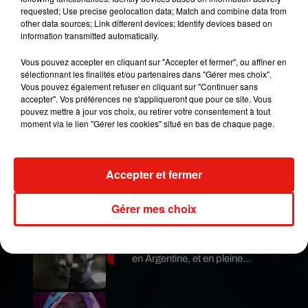
espère parvenir à maintenir cette majorité, afin de
requested; Use precise geolocation data; Match and combine data from
faire passer des réformes dans le domaine de
other data sources; Link different devices; Identify devices based on
information transmitted automatically.
l’énergie. Mais en raison des défaillances de son
gouvernement dans les secteurs de l’économie,
Vous pouvez accepter en cliquant sur "Accepter et fermer", ou affiner en
de la sécurité et de la santé, il n’est pas certain
sélectionnant les finalités et/ou partenaires dans "Gérer mes choix".
qu’il y parvienne.
Vous pouvez également refuser en cliquant sur "Continuer sans
accepter". Vos préférences ne s'appliqueront que pour ce site. Vous
Publié : 4 juin 2021 à 8h00 par Jérome Pasanau
pouvez mettre à jour vos choix, ou retirer votre consentement à tout
moment via le lien "Gérer les cookies" situé en bas de chaque page.
Mundo Latino
Guatemala : l'éruption du volcan
Accepter et fermer
de Fuego est terminée
Gérer mes choix
Le fourmilier géant fait son retour
en Argentine, et en pleine...