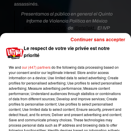
assassinés.
Presentamos al público en general el Quinto
Informe de Violencia Política en México
#Elecciones2021MX
de
@etellekt_
El IVP
registra 782 agresiones o delitos globales contra
Continuer sans accepter
políticos, con un saldo de 89 políticos
Le respect de votre vie privée est notre
asesinados (35 de ellos aspirantes).
priorité
Ç️
https://t.co/9KJkhOcFeV
— Etellekt (@etellekt_)
May 31, 2021
We and
our (447) partners
do the following data processing based on
your consent and/or our legitimate interest: Store and/or access
Ces législatives se présentent comme un
information on a device; Use limited data to select advertising; Create
profiles for personalised advertising; Use profiles to select personalised
plébiscite pour le leader de gauche, élu en 2018
advertising; Measure advertising performance; Measure content
pour un mandat de six ans et dont l’indice de
performance; Understand audiences through statistics or combinations
satisfaction dépasse les 60%, selon les
of data from different sources; Develop and improve services; Create
profiles to personalise content; Use profiles to select personalised
sondages. En 2018, Andres Manuel Lopez
content; Use limited data to select content; Ensure security, prevent and
Obrador a remporté deux tiers des 500 sièges de
detect fraud, and fix errors; Deliver and present advertising and content;
la Chambre des députés, une
« majorité qualifiée
Save and communicate privacy choices. These technologies may
process personal data such as IP address and browsing data to offer
»
qui lui permet de réformer la Constitution. Il
following functionalities: Identify devices based on information actively