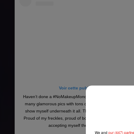
Voir cette publication sur Instagram
Haven’t done a #NoMakeupMonday in yearssss but I figure
many glamorous pics with tons of makeup and hair pieces, 
show myself underneath it all. This is what I look like 85
Proud of my freckles, proud of booty chin and proud of mys
accepting myself the way I am. �x� #ILo
We and
our (447) partn