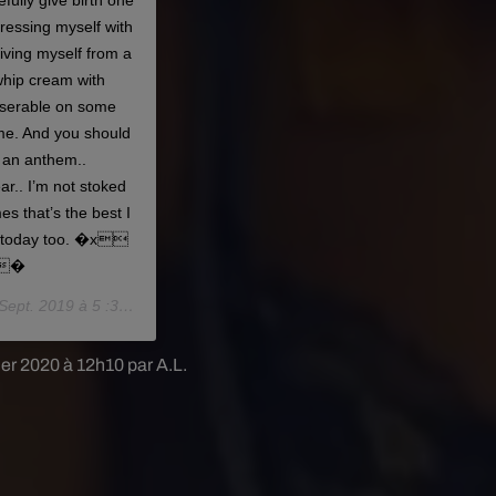
ully give birth one
stressing myself with
iving myself from a
whip cream with
iserable on some
 me. And you should
n an anthem..
.. I’m not stoked
s that’s the best I
dy today too. �x
Èx�
Sept. 2019 à 5 :30 PDT
rier 2020 à 12h10 par A.L.