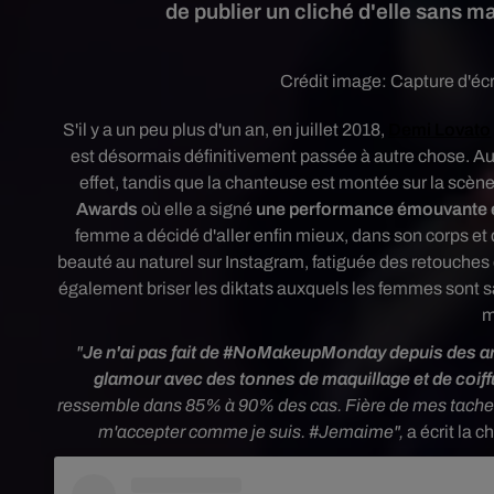
de publier un cliché d'elle sans m
Crédit image:
Capture d'éc
S'il y a un peu plus d'un an, en juillet 2018,
Demi Lovato
est désormais définitivement passée à autre chose. Auj
effet, tandis que
l
a chanteuse est montée sur la scèn
Awards
où elle a signé
une performance émouvante en 
femme
a décidé d'aller enfin mieux, dans son corps et 
beauté au naturel sur Instagram, fatiguée des retouches e
également briser les diktats auxquels les femmes sont sa
m
"
Je n'ai pas fait de #NoMakeupMonday depuis des ann
glamour avec des tonnes de maquillage et de coiffu
ressemble dans 85% à 90% des cas. Fière de mes taches 
m'accepter comme je suis. #Jemaime",
a écrit la 