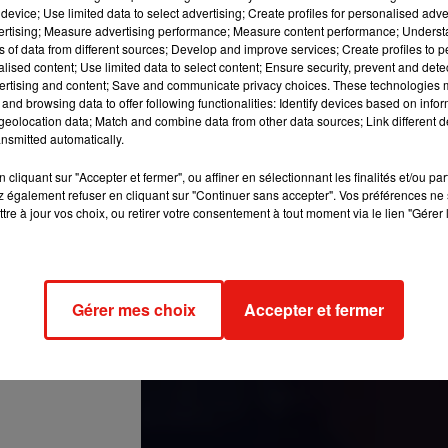
 Févr. 2020 à 12 :58 PST
device; Use limited data to select advertising; Create profiles for personalised adver
vertising; Measure advertising performance; Measure content performance; Unders
ns of data from different sources; Develop and improve services; Create profiles to 
ication en dévoilant son corps et sa cellulite sur la toile.
"C’est 
alised content; Use limited data to select content; Ensure security, prevent and detect
ertising and content; Save and communicate privacy choices. These technologies
uche. Et devinez quoi, il y a de la CELLULITE !!!! Je suis juste
and browsing data to offer following functionalities: Identify devices based on infor
 corps, de le retoucher (oui les autres photos en bikini étaient
eolocation data; Match and combine data from other data sources; Link different de
vérité) pour que les autres pensent que je suis LEUR idéal de beaut
nsmitted automatically.
te franchise.
"Je veux que ce nouveau chapitre de ma vie soit
cliquant sur "Accepter et fermer", ou affiner en sélectionnant les finalités et/ou pa
 aux standards de quelqu’un d’autres. Donc me voilà, sans honte
 également refuser en cliquant sur "Continuer sans accepter". Vos préférences ne 
es, et qui j’espère continuera de m’impressionner en donnant la vi
tre à jour vos choix, ou retirer votre consentement à tout moment via le lien "Gérer 
vision sans avoir à être stressée à cause de sessions d’exercices
us avoir à me priver d’un gâteau d’anniversaire pour prendre de 
un VRAI gâteau, et étais pathétique avec des régimes de merde
AI. Et je m’aime. Et vous devriez vous aimer aussi (...) J’espè
Gérer mes choix
Accepter et fermer
u la jeune femme qui a souffert de boulimie et qui s'est longtemp
 à l'alcool. Une belle preuve de body positivisme !