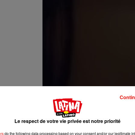
Contin
d after posting so
it’s important to
%-90% of the time.
elf for loving and
Le respect de votre vie privée est notre priorité
veMe
ers
do the following data processing based on your consent and/or our legitimate int