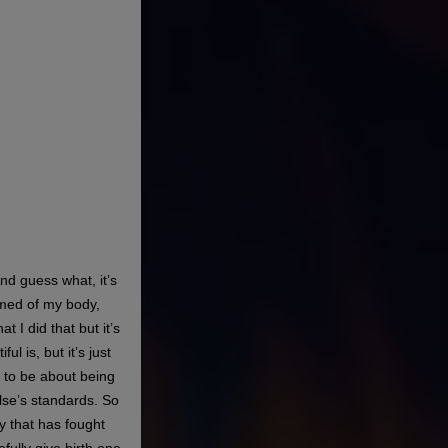
And guess what, it’s
amed of my body,
t I did that but it’s
l is, but it’s just
e to be about being
lse’s standards. So
 that has fought