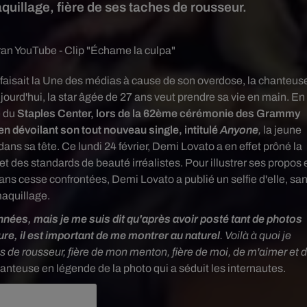
aquillage, fière de ses taches de rousseur.
ran YouTube - Clip "Échame la culpa"
faisait la Une des médias
à cause de son overdose, la chanteus
ourd'hui, la star âgée de 27 ans veut prendre sa vie en main.
En
e du
Staples Center, lors de la 62ème cérémonie des Grammy
dévoilant son tout nouveau single, intitulé
Anyone
,
la jeune
dans sa tête. Ce lundi 24 février, Demi Lovato a en effet prôné la
t des standards de beauté irréalistes. Pour illustrer ses propos 
ns cesse confrontées, Demi Lovato a publié un selfie d'elle, sa
aquillage.
ées, mais je me suis dit qu'après avoir posté tant de photos
re, il est important de me montrer au naturel
. Voilà à quoi je
de rousseur, fière de mon menton, fière de moi, de m'aimer et 
chanteuse en légende de la photo qui a séduit les internautes.