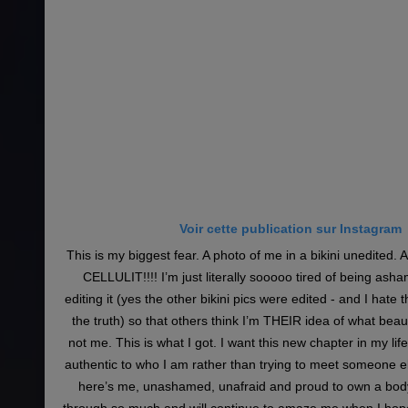
Voir cette publication sur Instagram
This is my biggest fear. A photo of me in a bikini unedited. 
CELLULIT!!!! I’m just literally sooooo tired of being ash
editing it (yes the other bikini pics were edited - and I hate tha
the truth) so that others think I’m THEIR idea of what beautifu
not me. This is what I got. I want this new chapter in my lif
authentic to who I am rather than trying to meet someone e
here’s me, unashamed, unafraid and proud to own a body