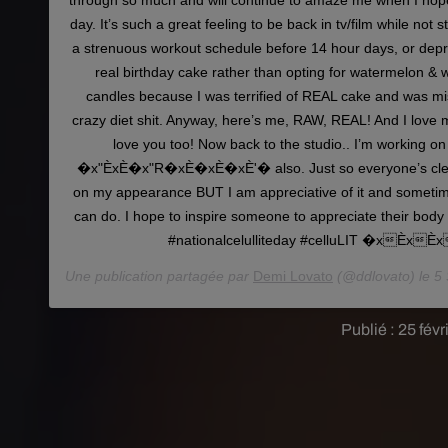
through so much and will continue to amaze me when I hopef
day. It’s such a great feeling to be back in tv/film while not 
a strenuous workout schedule before 14 hour days, or depr
real birthday cake rather than opting for watermelon & 
candles because I was terrified of REAL cake and was m
crazy diet shit. Anyway, here’s me, RAW, REAL! And I love
love you too! Now back to the studio.. I’m working o
�x"ÈxÈ�x"R�xÈ�xÈ�xÈ‍'�️ also. Just so everyone’s clear
on my appearance BUT I am appreciative of it and sometime
can do. I hope to inspire someone to appreciate their bo
#nationalcelulliteday #celluLIT �xÈx
Une publication partagée par
Demi Lovato
(@ddlovato) le
5 
Publié : 25 fév