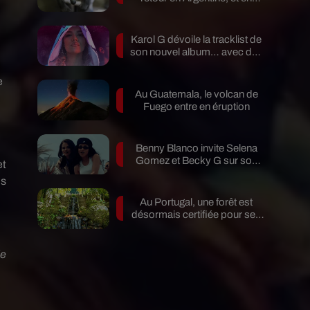
pleine...
Karol G dévoile la tracklist de
son nouvel album… avec des
invités...
e
Au Guatemala, le volcan de
Fuego entre en éruption
Benny Blanco invite Selena
Gomez et Becky G sur son
et
nouveau single
ns
Au Portugal, une forêt est
désormais certifiée pour ses
bienfaits...
de