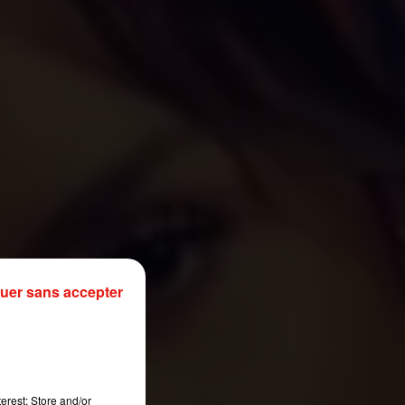
uer sans accepter
erest: Store and/or