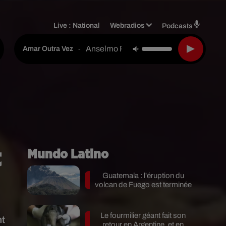
Live :
National
Webradios
Podcasts
Anselmo Ralph
-
Amar Outra Vez
t
Mundo Latino
Guatemala : l'éruption du
volcan de Fuego est terminée
Le fourmilier géant fait son
nt
retour en Argentine, et en