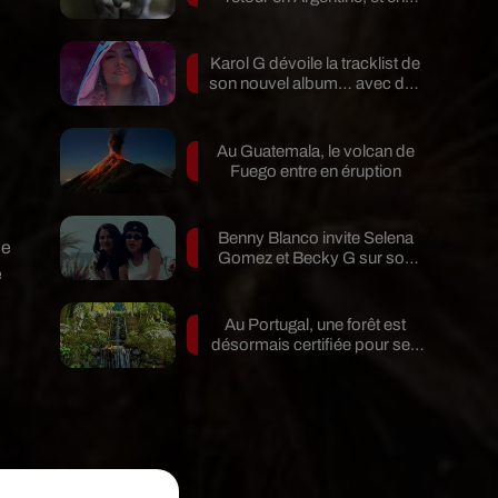
pleine...
Karol G dévoile la tracklist de
son nouvel album… avec des
invités...
Au Guatemala, le volcan de
Fuego entre en éruption
Benny Blanco invite Selena
de
Gomez et Becky G sur son
e
nouveau single
Au Portugal, une forêt est
désormais certifiée pour ses
bienfaits...