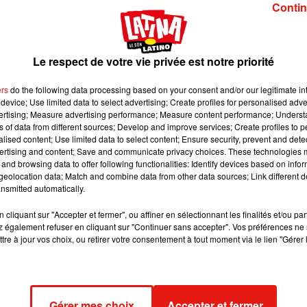
 burger à la tarentule rôtie. Ce plat original est constitué d’un
Contin
 piquante. Le tout est accompagné d‘une belle tarentule qui a ét
l goût peut avoir la tarentule, il paraît que cela ressemble au
ponte de saveur un peu métallique…
Le respect de votre vie privée est notre priorité
iper à une sorte de loterie. Seule 18 personnes auront le privilège
ers
do the following data processing based on your consent and/or our legitimate int
ront ensuite 24 heures pour confirmer leur venue au restaurant. Ils
device; Use limited data to select advertising; Create profiles for personalised adver
s. Ce n'est pas la première fois que le restaurant célèbre le moi
vertising; Measure advertising performance; Measure content performance; Unders
e la viande d'alligator, d'iguane, de python, de bison ou encore d
ns of data from different sources; Develop and improve services; Create profiles to 
alised content; Use limited data to select content; Ensure security, prevent and detect
tortue…
ertising and content; Save and communicate privacy choices. These technologies
and browsing data to offer following functionalities: Identify devices based on infor
eolocation data; Match and combine data from other data sources; Link different de
nsmitted automatically.
cliquant sur "Accepter et fermer", ou affiner en sélectionnant les finalités et/ou pa
 également refuser en cliquant sur "Continuer sans accepter". Vos préférences ne 
tre à jour vos choix, ou retirer votre consentement à tout moment via le lien "Gérer 
Gérer mes choix
Accepter et fermer