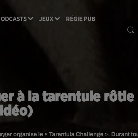
PODCASTS
JEUX
RÉGIE PUB
r à la tarentule rôtie
idéo)
urger organise le « Tarentula Challenge ». Durant to