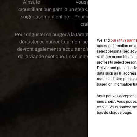
Ainsi, le
Bull City Burger
vous propose de découvrir son
croustillant bun garni d’un steak, de salade et de sauce
soigneusement grillée… Pour ceux qui se demandent que
crabe avec en prime une 
Pour déguster ce burger à la tarentule rôtie, il faut partic
We and
our (447) partn
déguster ce burger. Leur nom sera tiré au sort et ils au
access information on a 
devront également s’acquitter d’une addition de 30 dollar
select personalised ad
de la viande exotique. Les clients ont déjà pu goûter à d
statistics or combinatio
profiles to select person
Deliver and present adv
data such as IP address 
requested; Use precise g
based on information tra
Vous pouvez accepter en 
mes choix". Vous pouvez
ce site. Vous pouvez met
bas de chaque page.