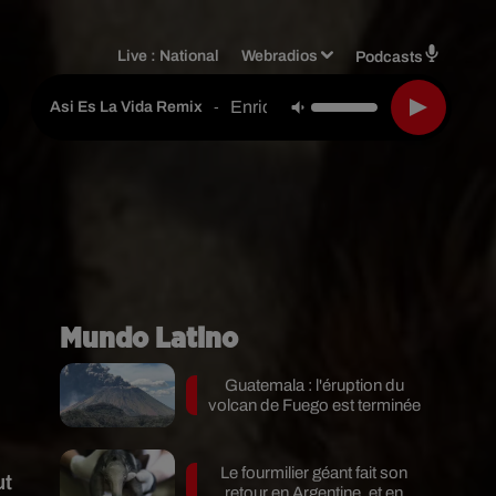
Live :
National
Webradios
Podcasts
Enrique Iglesias & Maria Becerr
-
Asi Es La Vida Remix
Mundo Latino
Guatemala : l'éruption du
volcan de Fuego est terminée
Le fourmilier géant fait son
ut
retour en Argentine, et en