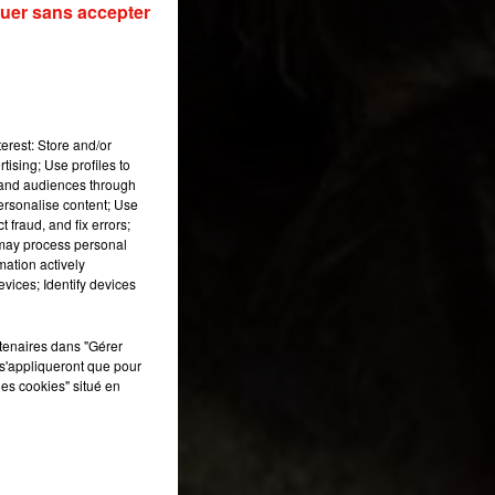
uer sans accepter
é
 de
erest: Store and/or
tising; Use profiles to
s
tand audiences through
e
personalise content; Use
 fraud, and fix errors;
 may process personal
mation actively
vices; Identify devices
rtenaires dans "Gérer
s'appliqueront que pour
les cookies" situé en