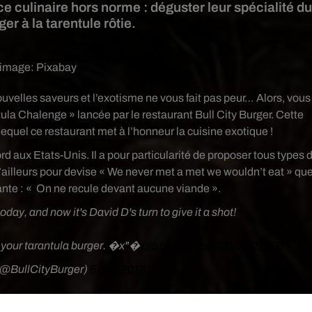
ce culinaire hors norme : déguster leur spécialité du
er à la tarentule rôtie.
 image:
Pixabay
uvelles saveurs et l’exotisme ne vous fait pas peur… Alors, vous
ula Chalenge » lancée par le restaurant Bull City Burger. Cette
 lequel ce restaurant met à l’honneur la cuisine exotique !
d aux Etats-Unis. Il a pour particularité de proposer tous types 
’ailleurs pour devise « We never met a met we wouldn’t eat » qu
vante : « On ne recule devant aucune viande ».
oday, and now it's David D's turn to give it a shot!
m your tarantula burger. �x"�️
pic.twitter.com/rZh5cvTHKB
 (@BullCityBurger)
6 avril 2018