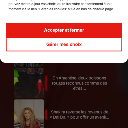
pouvez mettre à jour vos choix, ou retirer votre consentement à tout
moment via le lien "Gérer les cookies" situé en bas de chaque page.
Benny Blanco invite Selena
Gomez et Becky G sur son
nouveau single
Accepter et fermer
Gérer mes choix
Au Portugal, une forêt est
désormais certifiée pour ses
bienfaits...
En Argentine, deux poissons
rouges reconnus comme des
êtres...
Shakira reverse les revenus de
« Dai Dai » pour offrir un avenir...