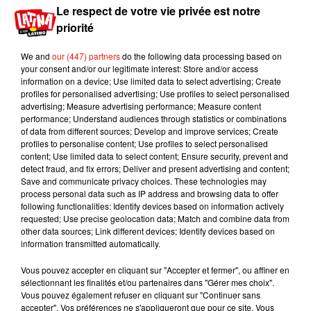
Le respect de votre vie privée est notre
selon une source interrogée par nos confrères, «
priorité
certaines (stars) qui étaient libres en septembre
ne le seront plus en mars
».
We and
our (447) partners
do the following data processing based on
your consent and/or our legitimate interest: Store and/or access
Pas de salsa, de rumba et autre tango sur la Une à
information on a device; Use limited data to select advertising; Create
la rentrée, mais plusieurs grands rendez-vous.
profiles for personalised advertising; Use profiles to select personalised
advertising; Measure advertising performance; Measure content
The Voice Kids reviendra pour une nouvelle
performance; Understand audiences through statistics or combinations
saison avec Kendji Girac dans le rôle de coach et
of data from different sources; Develop and improve services; Create
une nouvelle saison de Koh Lanta a d’ores et déjà
profiles to personalise content; Use profiles to select personalised
content; Use limited data to select content; Ensure security, prevent and
été annoncée. Cet été, la chaîne a également
detect fraud, and fix errors; Deliver and present advertising and content;
prévu de tourner deux grosses émissions : Ninja
Save and communicate privacy choices. These technologies may
Warrior et Mask Singer.
process personal data such as IP address and browsing data to offer
following functionalities: Identify devices based on information actively
Publié : 14 juin 2020 à 16h45 par Aurélie AMCN
requested; Use precise geolocation data; Match and combine data from
Mundo Latino
other data sources; Link different devices; Identify devices based on
information transmitted automatically.
Vous pouvez accepter en cliquant sur "Accepter et fermer", ou affiner en
Au Guatemala, le volcan de
sélectionnant les finalités et/ou partenaires dans "Gérer mes choix".
Fuego entre en éruption
Vous pouvez également refuser en cliquant sur "Continuer sans
accepter". Vos préférences ne s'appliqueront que pour ce site. Vous