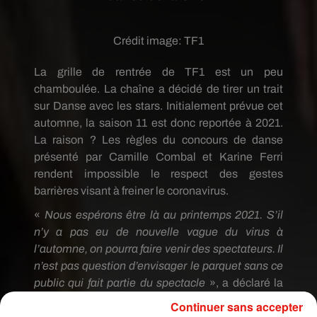
Crédit image:
TF1
La grille de rentrée de TF1 est un peu
chamboulée. La chaîne a décidé de tirer un trait
sur Danse avec les stars. Initialement prévue cet
automne, la saison 11 est donc reportée à 2021.
La raison ? Les règles du concours de danse
présenté par Camille Combal et Karine Ferri
rendent impossible le respect des gestes
barrières visant à freiner le coronavirus.
«
Nous espérons être là au printemps 2021. S’il
n’y a pas eu de nouvelle vague du virus à
l’automne, on pourra faire venir des spectateurs. Il
n’est pas question d’envisager le parquet sans ce
public qui fait partie du spectacle
», a déclaré la
production au Parisien. Toutefois, le casting de
Continuer sans accepter
cette saison 11 pourrait être remanié puisque,