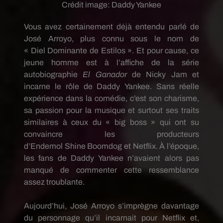
Crédit image:
Daddy Yankee
Vous avez certainement déjà entendu parlé de
José Arroyo, plus connu sous le nom de
«
Diel
Dominante
de Estilos
».
Et pour cause, ce
jeune homme est à l’affiche de la série
autobiographie
El
Ganador
de Nicky Jam et
incarne le rôle de
Daddy
Yankee.
Sans réelle
expérience dans la comédie, c’est son charisme,
sa passion pour la musique et surtout ses traits
similaires à ceux du «
big
boss » qui ont su
convaincre les producteurs
d’
Endemol
Shine
Boomdog
et
Netflix
.
À
l’époque,
les fans de
Daddy
Yankee n’avaient alors pas
manqué de commenter cette ressemblance
assez troublante.
Aujourd’hui, José Arroyo s’imprègne davantage
du personnage qu’il incarnait pour
Netflix
et,