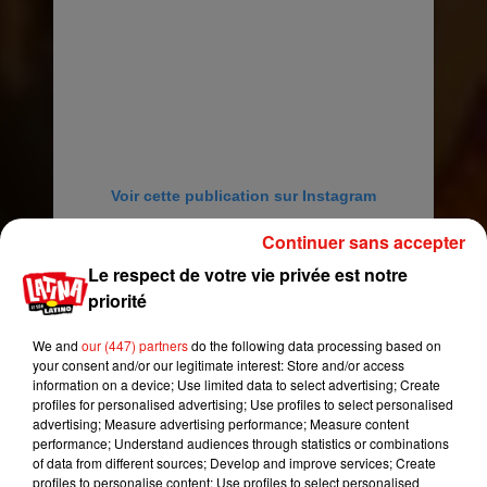
Voir cette publication sur Instagram
http://elgenero.com/diel-el-dominante-de-estilos-
Continuer sans accepter
toy-pa-ti-prod-savy/ Mi gente pa los que me han
Le respect de votre vie privée est notre
preguntau por temas ahi el link de un tema
priorité
viejito Pa ty pero nuevo pa otros lol
�xܬ�x�aya pronto venimos por ahi con new
We and
our (447) partners
do the following data processing based on
�x}� music Dlbendigaaa (bambinos voice)
your consent and/or our legitimate interest: Store and/or access
@jeen.fitness �x� sigan ami amiga
information on a device; Use limited data to select advertising; Create
profiles for personalised advertising; Use profiles to select personalised
entrenadora profesional y modelo �xÈx�
advertising; Measure advertising performance; Measure content
@miguelosky_ @sienmusic @elganadortv
performance; Understand audiences through statistics or combinations
@nickyjam_russia @nickyjam_mundial
of data from different sources; Develop and improve services; Create
profiles to personalise content; Use profiles to select personalised