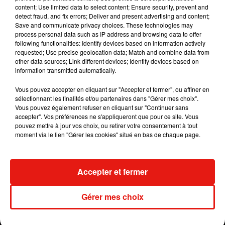
@nickyjampr @daddyyankee @djplayero
content; Use limited data to select content; Ensure security, prevent and
@warnermusiclat @daddyyankee @darkielgram
detect fraud, and fix errors; Deliver and present advertising and content;
@joserocaofficial @gilluis.perez
Save and communicate privacy choices. These technologies may
process personal data such as IP address and browsing data to offer
@essinedaponte @univision @zuletram
following functionalities: Identify devices based on information actively
@essinedaponte @noticiastelemundo
requested; Use precise geolocation data; Match and combine data from
@warnermusiclat @mayragoni
other data sources; Link different devices; Identify devices based on
information transmitted automatically.
@mas.diversiones.peru
Vous pouvez accepter en cliquant sur "Accepter et fermer", ou affiner en
Une publication partagée par
DI€L "El Dominate De Estilos"
(
sélectionnant les finalités et/ou partenaires dans "Gérer mes choix".
Vous pouvez également refuser en cliquant sur "Continuer sans
Le vrai
Daddy
Yankee
n’a semble-t-il pas encore
accepter". Vos préférences ne s'appliqueront que pour ce site. Vous
entendu le premier single de son sosie.
Il faut dire
pouvez mettre à jour vos choix, ou retirer votre consentement à tout
moment via le lien "Gérer les cookies" situé en bas de chaque page.
que la star du
reggaeton
est déjà bien occupée à
enchaîner les tubes.
Après le
succès
Despacito
en 2017, il a marqué l’année
Accepter et fermer
2018 avec de nombreux tubes et
collaborations.
La dernière en date :
le
Gérer mes choix
titre
Adictiva
en duo avec
Anuel
AA dont le clip
dépasse les 136 millions de vues sur
Youtube
.