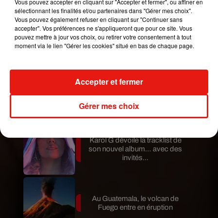
Vous pouvez accepter en cliquant sur "Accepter et fermer", ou affiner en
Mundo Latino
sélectionnant les finalités et/ou partenaires dans "Gérer mes choix".
Vous pouvez également refuser en cliquant sur "Continuer sans
accepter". Vos préférences ne s'appliqueront que pour ce site. Vous
pouvez mettre à jour vos choix, ou retirer votre consentement à tout
Guatemala : l'éruption du volcan
moment via le lien "Gérer les cookies" situé en bas de chaque page.
de Fuego est terminée
Accepter et fermer
Le fourmilier géant fait son retour
en Argentine, et en pleine...
Gérer mes choix
Karol G dévoile la tracklist de
son nouvel album… avec des
invités...
Au Guatemala, le volcan de
Fuego entre en éruption