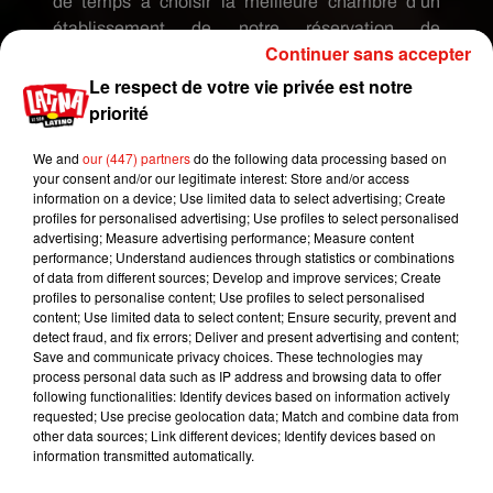
de temps à choisir la meilleure chambre d’un
établissement de notre réservation de
Continuer sans accepter
vacances.
Et pour cause, la chambre arrive en
tête des réponses, grâce notamment à son lit
Le respect de votre vie privée est notre
confortable idéal pour un petit câlin.
Un lit «
priorité
king
size
» de préférence pour
40%
des
We and
our (447) partners
do the following data processing based on
interrogés.
your consent and/or our legitimate interest: Store and/or access
information on a device; Use limited data to select advertising; Create
Ensuite,
24%
des vacanciers européens avouent
profiles for personalised advertising; Use profiles to select personalised
advertising; Measure advertising performance; Measure content
préférer faire l’amour sur une plage, tandis que les
performance; Understand audiences through statistics or combinations
adeptes de la douche et du jacuzzi arrivent juste
of data from different sources; Develop and improve services; Create
derrière, suivi de très près par les amateurs de
profiles to personalise content; Use profiles to select personalised
content; Use limited data to select content; Ensure security, prevent and
natation
(
20%
)
.
Le fantasme de faire l’amour dans
detect fraud, and fix errors; Deliver and present advertising and content;
un endroit public tel que dans la nature, un
Save and communicate privacy choices. These technologies may
bateau, un ascenseur ou un avion en plein vol
process personal data such as IP address and browsing data to offer
following functionalities: Identify devices based on information actively
séduit finalement que très peu de vacanciers
requested; Use precise geolocation data; Match and combine data from
européens.
Et vous, quelles sont vos préférences
other data sources; Link different devices; Identify devices based on
?
information transmitted automatically.
Publié : 8 août 2018 à 15h20 par Aurélie Amcn