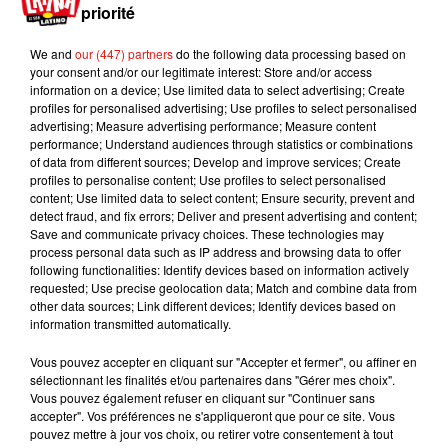
priorité
c’est l’heure de l’apéro !
Mais c’est à 22 h précises
que les choses sérieuses commencent…
En effet,
We and
our (447) partners
do the following data processing based on
selon le Dr Paul Kelly, à l'origine d'une des études,
your consent and/or our legitimate interest: Store and/or access
c’est à ce moment précis qu'il faut absolument
information on a device; Use limited data to select advertising; Create
profiles for personalised advertising; Use profiles to select personalised
faire l'amour. Et pour cause, dans ce créneau
advertising; Measure advertising performance; Measure content
horaire, l’orgasme libère de l’ocytocine, l’hormone
performance; Understand audiences through statistics or combinations
associée à la relaxation, ce qui, en d’autres
of data from different sources; Develop and improve services; Create
profiles to personalise content; Use profiles to select personalised
termes, favoriserait l’endormissement et
content; Use limited data to select content; Ensure security, prevent and
améliorerait la qualité de notre sommeil.
detect fraud, and fix errors; Deliver and present advertising and content;
Save and communicate privacy choices. These technologies may
process personal data such as IP address and browsing data to offer
Publié : 7 août 2018 à 15h00 par Aurélie Amcn
following functionalities: Identify devices based on information actively
Mundo Latino
requested; Use precise geolocation data; Match and combine data from
other data sources; Link different devices; Identify devices based on
information transmitted automatically.
Guatemala : l'éruption du volcan
Vous pouvez accepter en cliquant sur "Accepter et fermer", ou affiner en
de Fuego est terminée
sélectionnant les finalités et/ou partenaires dans "Gérer mes choix".
Vous pouvez également refuser en cliquant sur "Continuer sans
accepter". Vos préférences ne s'appliqueront que pour ce site. Vous
pouvez mettre à jour vos choix, ou retirer votre consentement à tout