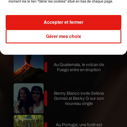
moment via le lien "Gérer les cookies" situé en bas de chaque page.
Le fourmilier géant fait son retour
en Argentine, et en pleine...
Accepter et fermer
Karol G dévoile la tracklist de
Gérer mes choix
son nouvel album… avec des
invités...
Au Guatemala, le volcan de
Fuego entre en éruption
Benny Blanco invite Selena
Gomez et Becky G sur son
nouveau single
Au Portugal, une forêt est