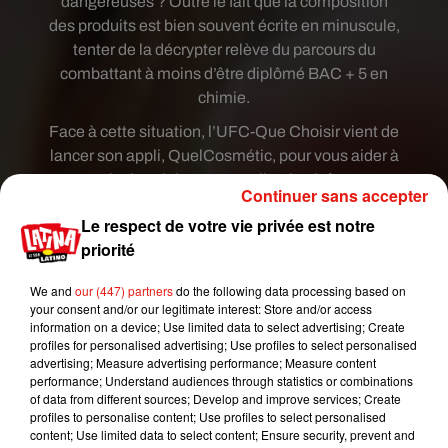
dangereuses ? Outre le fait que la composition
des produits est bien souvent écrite en minuscule,
tenter de la décrypter relève du parcours du
combattant à moins d’être diplômé BAC + 5 en
chimie.
Face à cette situation, l’UFC-Que Choisir vient de
lancer son appli, QuelCosmétic, pour vous aider à
y voir plus clair. Cette application informe
Continuer sans accepter
immédiatement sur la présence ou l'absence de
Le respect de votre vie privée est notre
composés indésirables et leur niveau de
priorité
dangerosité selon le profil : femme enceinte /
bébé, enfant / adolescent ou adulte. Son
We and
our (447) partners
do the following data processing based on
utilisation est très simple. Il suffit de scanner le
your consent and/or our legitimate interest: Store and/or access
code-barres d’un produit, crème, dentifrice,
information on a device; Use limited data to select advertising; Create
profiles for personalised advertising; Use profiles to select personalised
maquillage, parfum… Si le produit est référencé,
advertising; Measure advertising performance; Measure content
sa fiche apparait. De plus, un code couleur allant
performance; Understand audiences through statistics or combinations
du vert au rouge est affecté au produit et précise
of data from different sources; Develop and improve services; Create
profiles to personalise content; Use profiles to select personalised
son évaluation en fonction de l’ingrédient le plus
content; Use limited data to select content; Ensure security, prevent and
nocif qu’il contient. Si le produit scanné est risqué,