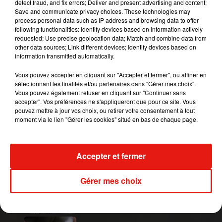
detect fraud, and fix errors; Deliver and present advertising and content;
l’application vous proposera une sélection de
Save and communicate privacy choices. These technologies may
process personal data such as IP address and browsing data to offer
produits équivalents, sans risques pour la santé.
following functionalities: Identify devices based on information actively
requested; Use precise geolocation data; Match and combine data from
Cette appli est également participative. Elle
other data sources; Link different devices; Identify devices based on
contient actuellement 6 000 produits recensés. Si
information transmitted automatically.
une référence manque, vous pouvez vous-même
soumettre un produit en prenant son emballage
Vous pouvez accepter en cliquant sur "Accepter et fermer", ou affiner en
sélectionnant les finalités et/ou partenaires dans "Gérer mes choix".
en photo. Il sera analysé par les experts de l’UFC-
Vous pouvez également refuser en cliquant sur "Continuer sans
Que Choisir et il sera rentré dans l’application
accepter". Vos préférences ne s'appliqueront que pour ce site. Vous
quelques jours après. QuelCosmétic est une appli
pouvez mettre à jour vos choix, ou retirer votre consentement à tout
moment via le lien "Gérer les cookies" situé en bas de chaque page.
gratuite. Elle est disponible sur Android et iOS.
Publié : 15 mars 2018 à 11h21 par Bertrand Loppin
Mundo Latino
Accepter et fermer
Gérer mes choix
Guatemala : l'éruption du volcan
de Fuego est terminée