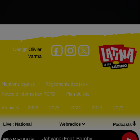
Design
Olivier
Varma
Mentions légales
Règlements des jeux
Notice d’information RGPD
Plan du site
Archives
2026
2025
2024
2023
2022
Live :
National
Webradios
Podcasts
Jahyanai Feat. Bamby
Who Mad Again
-