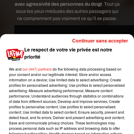
avec agressivité des personnes du doigt
. Tout ça
sous les yeux médusés des autres passagers qui
ne comprennent pas vraiment ce qu’il se passe.
Continuer sans accepter
Le respect de votre vie privée est notre
priorité
We and
our (447) partners
do the following data processing based on
your consent and/or our legitimate interest: Store and/or access
information on a device; Use limited data to select advertising; Create
profiles for personalised advertising; Use profiles to select personalised
advertising; Measure advertising performance; Measure content
performance; Understand audiences through statistics or combinations
of data from different sources; Develop and improve services; Create
profiles to personalise content; Use profiles to select personalised
content; Use limited data to select content; Ensure security, prevent and
Les hôtesses de l’air, stewards et le personnel de
detect fraud, and fix errors; Deliver and present advertising and content;
sécurité ont tenté, sans réussite, de calmer
la
Save and communicate privacy choices. These technologies may
process personal data such as IP address and browsing data to offer
femme paniquée qui, à bout de nerfs, finit par se
following functionalities: Identify devices based on information actively