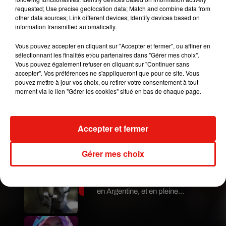
mettre à pleurer
. Descendue de l’avion,
elle a été
requested; Use precise geolocation data; Match and combine data from
transportée vers l’hôpital le plus proche afin de
other data sources; Link different devices; Identify devices based on
information transmitted automatically.
subir des examens
. Après des recherches auprès
des médias locaux, nos confrères de
VTM Nieuws
Vous pouvez accepter en cliquant sur "Accepter et fermer", ou affiner en
ont découvert que
cette ancienne militaire fragile
sélectionnant les finalités et/ou partenaires dans "Gérer mes choix".
Vous pouvez également refuser en cliquant sur "Continuer sans
souffrirait de stress post-traumatique
.
accepter". Vos préférences ne s'appliqueront que pour ce site. Vous
Publié : 30 juin 2018 à 18h45 par Stéphane Hubert
pouvez mettre à jour vos choix, ou retirer votre consentement à tout
moment via le lien "Gérer les cookies" situé en bas de chaque page.
Mundo Latino
Guatemala : l'éruption du volcan
Accepter et fermer
de Fuego est terminée
Gérer mes choix
Le fourmilier géant fait son retour
en Argentine, et en pleine...