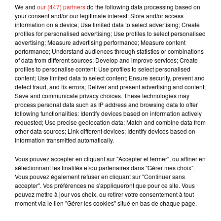
mardi auprès de la police colombienne et de
We and
our (447) partners
do the following data processing based on
your consent and/or our legitimate interest: Store and/or access
l'ambassade de France.
information on a device; Use limited data to select advertising; Create
pic.twitter.com/J8h5gyxnaY
profiles for personalised advertising; Use profiles to select personalised
advertising; Measure advertising performance; Measure content
— -� -��-È�·۰•�È9
performance; Understand audiences through statistics or combinations
(@Nws_MENA)
December 3, 2019
of data from different sources; Develop and improve services; Create
profiles to personalise content; Use profiles to select personalised
Publié : 4 décembre 2019 à 6h55 par Jérome
content; Use limited data to select content; Ensure security, prevent and
Pasanau
detect fraud, and fix errors; Deliver and present advertising and content;
Save and communicate privacy choices. These technologies may
Mundo Latino
process personal data such as IP address and browsing data to offer
following functionalities: Identify devices based on information actively
requested; Use precise geolocation data; Match and combine data from
Guatemala : l'éruption du volcan
other data sources; Link different devices; Identify devices based on
de Fuego est terminée
information transmitted automatically.
Vous pouvez accepter en cliquant sur "Accepter et fermer", ou affiner en
sélectionnant les finalités et/ou partenaires dans "Gérer mes choix".
Vous pouvez également refuser en cliquant sur "Continuer sans
Le fourmilier géant fait son retour
accepter". Vos préférences ne s'appliqueront que pour ce site. Vous
en Argentine, et en pleine...
pouvez mettre à jour vos choix, ou retirer votre consentement à tout
moment via le lien "Gérer les cookies" situé en bas de chaque page.