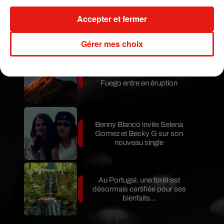
Karol G dévoile la tracklist de
Accepter et fermer
son nouvel album… avec des
invités...
Gérer mes choix
Au Guatemala, le volcan de
Fuego entre en éruption
Benny Blanco invite Selena
Gomez et Becky G sur son
nouveau single
Au Portugal, une forêt est
désormais certifiée pour ses
bienfaits...