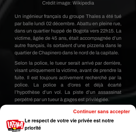
Crédit image:
Wikipedia
Un ingénieur français du groupe Thales a été tué
par balle lundi 02 décembre. Abattu en pleine rue,
dans un quartier huppé de Bogota vers 22h15.
La
victime, âgée de 45 ans, était accompagnée d’un
autre français, ils sortaient d’une pizzeria dans le
quartier de
Chapinero
dans le nord de la capitale.
Selon la police, le tueur serait arrivé par derrière,
visant uniquement la victime, avant de prendre la
fuite. Il
est toujours activement recherché par la
police.
La police a d’ores et déjà écarté
l’hypothèse d’un vol. La piste d’un assassinat
perpétré par un tueur à gages est privilégiée.
#Colombie
- Un ingénieur français de Thales a
Continuer sans accepter
été tué par balle lundi 2 décembre au soir en
Le respect de votre vie privée est notre
pleine rue dans un quartier huppé de Bogota par
priorité
un tueur qui a ensuite pris la fuite, a-t-on appris