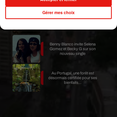
Gérer mes choix
Au Guatemala, le volcan de
Fuego entre en éruption
Benny Blanco invite Selena
Gomez et Becky G sur son
nouveau single
Au Portugal, une forêt est
désormais certifiée pour ses
bienfaits...