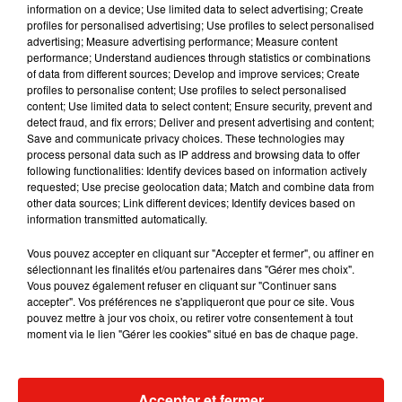
information on a device; Use limited data to select advertising; Create
cris du peuple sans pour autant répondre à leur
profiles for personalised advertising; Use profiles to select personalised
demande de dialogue.
advertising; Measure advertising performance; Measure content
performance; Understand audiences through statistics or combinations
Publié : 22 novembre 2019 à 9h53 par Gianni
of data from different sources; Develop and improve services; Create
CASTILLO
profiles to personalise content; Use profiles to select personalised
Mundo Latino
content; Use limited data to select content; Ensure security, prevent and
detect fraud, and fix errors; Deliver and present advertising and content;
Save and communicate privacy choices. These technologies may
process personal data such as IP address and browsing data to offer
Guatemala : l'éruption du volcan
following functionalities: Identify devices based on information actively
de Fuego est terminée
requested; Use precise geolocation data; Match and combine data from
other data sources; Link different devices; Identify devices based on
information transmitted automatically.
Vous pouvez accepter en cliquant sur "Accepter et fermer", ou affiner en
Le fourmilier géant fait son retour
sélectionnant les finalités et/ou partenaires dans "Gérer mes choix".
en Argentine, et en pleine...
Vous pouvez également refuser en cliquant sur "Continuer sans
accepter". Vos préférences ne s'appliqueront que pour ce site. Vous
pouvez mettre à jour vos choix, ou retirer votre consentement à tout
moment via le lien "Gérer les cookies" situé en bas de chaque page.
Karol G dévoile la tracklist de
son nouvel album… avec des
invités...
Accepter et fermer