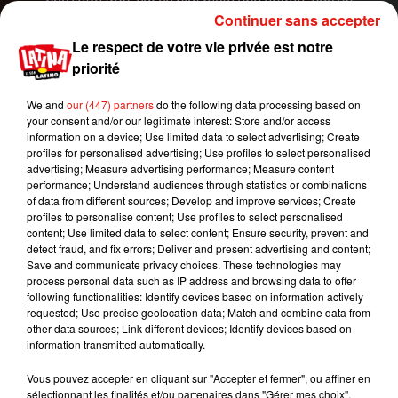
pas l’être trop, car ce plat reste une entrée, pas un
Continuer sans accepter
plat principal. On rajoute un petit peu d’ail, de la
Le respect de votre vie privée est notre
crème d’ail, puis du jus de citron. »
priorité
Et tout ça, ça donne un plat typiquement chilien,
un vrai ceviche du Chili. On mélange le tout, on
We and
our (447) partners
do the following data processing based on
laisse tremper le poisson dans ce mélange 5
your consent and/or our legitimate interest: Store and/or access
information on a device; Use limited data to select advertising; Create
minutes, pas plus, car sinon, le poisson va cuire
profiles for personalised advertising; Use profiles to select personalised
assez vite. Puis on déguste le tout.
advertising; Measure advertising performance; Measure content
performance; Understand audiences through statistics or combinations
Sachez qu’en Amérique Latine, le ceviche est un
of data from different sources; Develop and improve services; Create
plat très répandu et qu’il se déguste aussi bien cru
profiles to personalise content; Use profiles to select personalised
content; Use limited data to select content; Ensure security, prevent and
que cuit. En Equateur par exemple, le plat est
detect fraud, and fix errors; Deliver and present advertising and content;
préparé à base de poissons ou de fruits de mer. Ils
Save and communicate privacy choices. These technologies may
sont cuits, et mélangés à une marinade acidulée
process personal data such as IP address and browsing data to offer
following functionalities: Identify devices based on information actively
accompagnée d’oignons, de coriandre et de
requested; Use precise geolocation data; Match and combine data from
tomates. Le plat est ensuite servi comme entrée,
other data sources; Link different devices; Identify devices based on
en soupe froide, accompagné par des chips ou du
information transmitted automatically.
pop corn salé.
Vous pouvez accepter en cliquant sur "Accepter et fermer", ou affiner en
sélectionnant les finalités et/ou partenaires dans "Gérer mes choix".